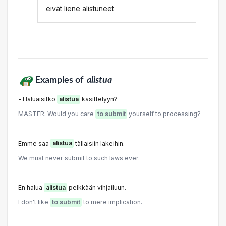
eivät liene alistuneet
Examples of
alistua
- Haluaisitko
alistua
käsittelyyn?
MASTER: Would you care
to submit
yourself to processing?
Emme saa
alistua
tällaisiin lakeihin.
We must never submit to such laws ever.
En halua
alistua
pelkkään vihjailuun.
I don't like
to submit
to mere implication.