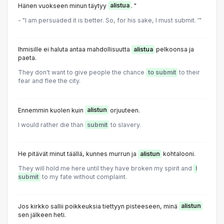
Hänen vuokseen minun täytyy
alistua
. "
- "I am persuaded it is better. So, for his sake, I must submit. '"
Ihmisille ei haluta antaa mahdollisuutta
alistua
pelkoonsa ja
paeta.
They don't want to give people the chance
to submit
to their
fear and flee the city.
Ennemmin kuolen kuin
alistun
orjuuteen.
I would rather die than
submit
to slavery.
He pitävät minut täällä, kunnes murrun ja
alistun
kohtalooni.
They will hold me here until they have broken my spirit and
I
submit
to my fate without complaint.
Jos kirkko sallii poikkeuksia tiettyyn pisteeseen, minä
alistun
sen jälkeen heti.