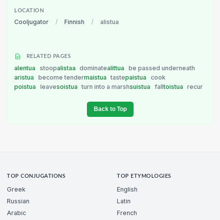
LOCATION
Cooljugator
/
Finnish
/
alistua
RELATED PAGES
alentua
stoop
alistaa
dominate
alittua
be passed underneath
aristua
become tender
maistua
taste
paistua
cook
poistua
leave
soistua
turn into a marsh
suistua
fall
toistua
recur
Back to Top
TOP CONJUGATIONS
TOP ETYMOLOGIES
Greek
English
Russian
Latin
Arabic
French