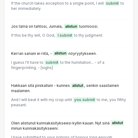
If the church takes exception to a single point, I will
submit
to
her immediately.
Jos tämä on tahtosi, Jumala,
alistun
tuomioosi.
If this be thy will, O God,
I submit
to thy judgment.
Kerran sanani ei riitä, -
alistun
nöyryytykseen.
I guess I'll have to
submit
to the humiliation... - of a
fingerprinting. - [sighs]
Hakkaan sitä piiskallani - kunnes
alistut
, senkin saastainen
maalainen.
And I will beat it with my crop until
you submit
to me, you filthy
peasant.
Olen alistunut kunniakäsitykseesi kyllin kauan. Nyt sinä
alistut
minun kunniakäsitykseeni.
I have submitted to your notions of honour long enough.