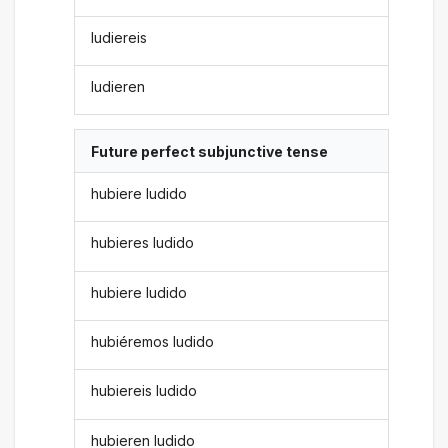
ludiereis
ludieren
Future perfect subjunctive tense
hubiere ludido
hubieres ludido
hubiere ludido
hubiéremos ludido
hubiereis ludido
hubieren ludido