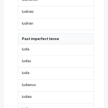
ludiríais
ludirían
Past imperfect tense
ludía
ludías
ludía
ludíamos
ludíais