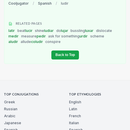
Cooljugator
/
Spanish
/
ludir
RELATED PAGES
latir
beat
lucir
shine
ludiar
do
lujar
bussling
luxar
dislocate
medir
measure
pedir
ask for something
urdir
scheme
aludir
allude
coludir
conspire
Back to Top
TOP CONJUGATIONS
TOP ETYMOLOGIES
Greek
English
Russian
Latin
Arabic
French
Japanese
Italian
Spanish
Spanish