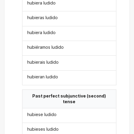
hubiera ludido
hubieras ludido
hubiera ludido
hubiéramos ludido
hubierais ludido
hubieran ludido
Past perfect subjunctive (second)
tense
hubiese ludido
hubieses ludido