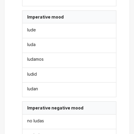
Imperative mood
lude
luda
ludamos
ludid
ludan
Imperative negative mood
no ludas