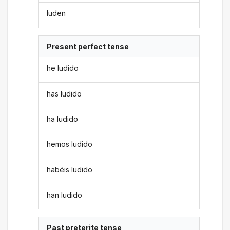
luden
Present perfect tense
he ludido
has ludido
ha ludido
hemos ludido
habéis ludido
han ludido
Past preterite tense