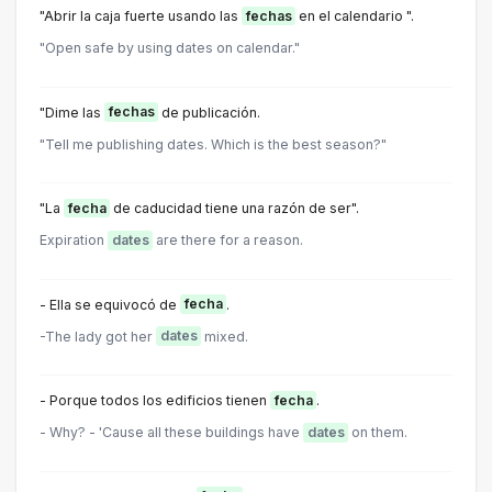
"Abrir la caja fuerte usando las
fechas
en el calendario ".
"Open safe by using dates on calendar."
"Dime las
fechas
de publicación.
"Tell me publishing dates. Which is the best season?"
"La
fecha
de caducidad tiene una razón de ser".
Expiration
dates
are there for a reason.
- Ella se equivocó de
fecha
.
-The lady got her
dates
mixed.
- Porque todos los edificios tienen
fecha
.
- Why? - 'Cause all these buildings have
dates
on them.