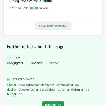
- Te equivocaste con la
fecha
.
-You had your
dates
mixed.
Show more examples
Further details about this page
LOCATION
Cooljugator
/
Spanish
/
fechar
RELATED PAGES
anchar
expand
bochar
do
cachar
catch
cuchar
do
duchar
shower
fachar
steal
felpar
do
feriar
do
ferrar
do
feudar
do
Back to Top