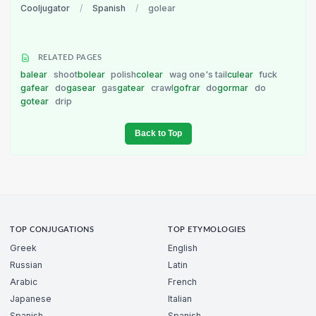
Cooljugator
/
Spanish
/
golear
RELATED PAGES
balear
shoot
bolear
polish
colear
wag one's tail
culear
fuck
gafear
do
gasear
gas
gatear
crawl
gofrar
do
gormar
do
gotear
drip
Back to Top
TOP CONJUGATIONS
TOP ETYMOLOGIES
Greek
English
Russian
Latin
Arabic
French
Japanese
Italian
Spanish
Spanish