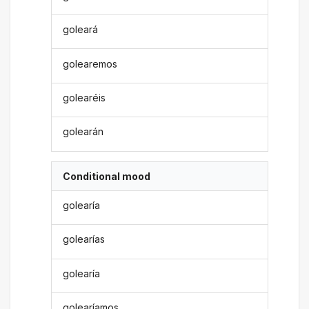
goleará
golearemos
golearéis
golearán
Conditional mood
golearía
golearías
golearía
golearíamos