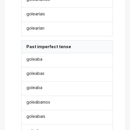
golearíais
golearían
Past imperfect tense
goleaba
goleabas
goleaba
goleábamos
goleabais