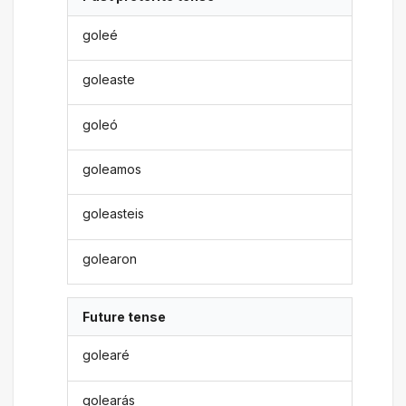
goleé
goleaste
goleó
goleamos
goleasteis
golearon
Future tense
golearé
golearás