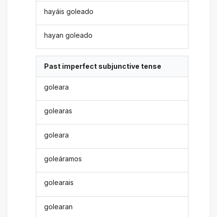
hayáis goleado
hayan goleado
Past imperfect subjunctive tense
goleara
golearas
goleara
goleáramos
golearais
golearan