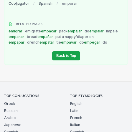
Cooljugator
/
Spanish
/
emporar
RELATED PAGES
emigrar
emigrate
empacar
pack
empajar
do
empalar
impale
empanar
bread
empañar
put a nappy/diaper on
empapar
drench
empatar
tie
empavar
do
empegar
do
Back to Top
TOP CONJUGATIONS
TOP ETYMOLOGIES
Greek
English
Russian
Latin
Arabic
French
Japanese
Italian
Spanish
Spanish