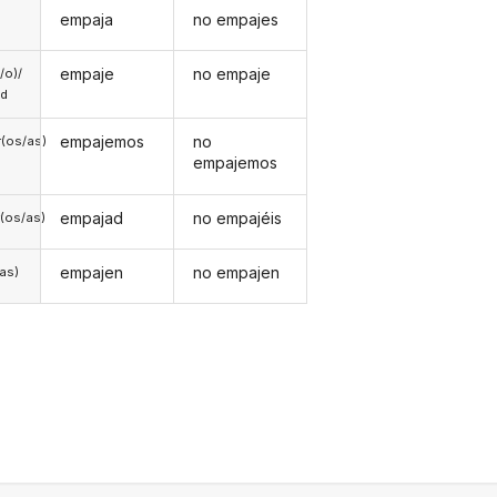
empaja
no empajes
empaje
no empaje
a/o)/
ed
empajemos
no
(os/as)
empajemos
empajad
no empajéis
(os/as)
empajen
no empajen
/as)