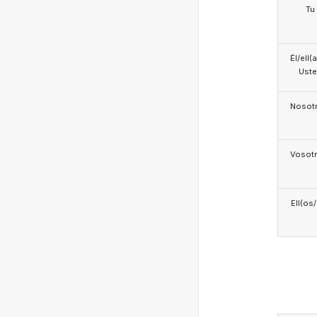
Tu
Él/ell(
Ust
Nosotr
Vosotr
Ell(os