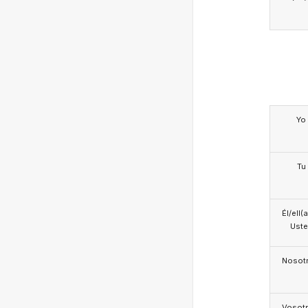
Yo
Tu
Él/ell(
Ust
Nosotr
Vosotr