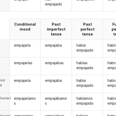
empajado
Conditional
Past
Past
F
mood
imperfect
perfect
pe
tense
tense
t
empajaría
empajaba
había
habr
empajado
emp
empajarías
empajabas
habías
habr
empajado
emp
empajaría
empajaba
había
habr
a/o)/
empajado
emp
ed
empajaríamo
empajábamo
habíamos
hab
(os/as)
s
s
empajado
emp
empajaríais
empajabais
habíais
habr
(os/as)