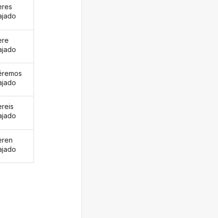
eres
ajado
ere
ajado
éremos
ajado
ereis
ajado
eren
ajado