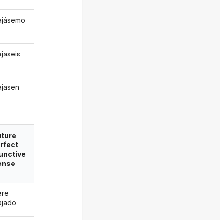
ajásemo
jaseis
jasen
uture
rfect
unctive
ense
ere
ajado