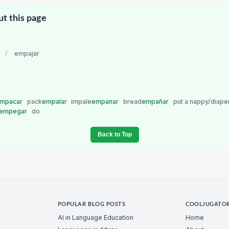
ut this page
/
empajar
mpacar
pack
empalar
impale
empanar
bread
empañar
put a nappy/diape
empegar
do
Back to Top
POPULAR BLOG POSTS
COOLJUGATO
AI in Language Education
Home