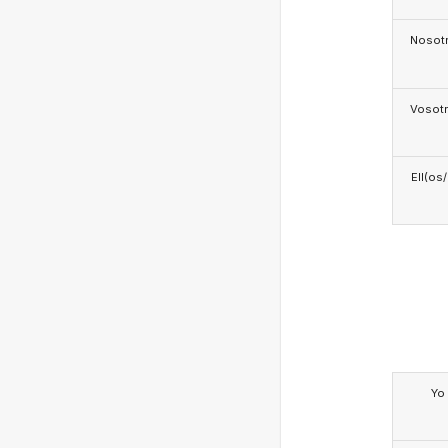
Nosotr
Vosotr
Ell(os
Yo