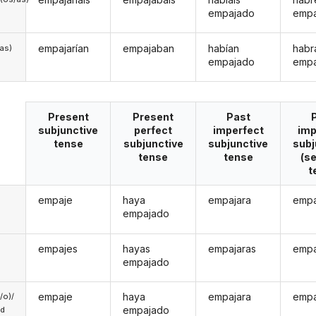
empajado
emp
empajarían
empajaban
habían
habr
/as)
empajado
emp
Present
Present
Past
subjunctive
perfect
imperfect
imp
tense
subjunctive
subjunctive
subj
tense
tense
(s
t
empaje
haya
empajara
empa
empajado
empajes
hayas
empajaras
empa
empajado
empaje
haya
empajara
empa
a/o)/
empajado
ed