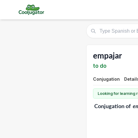
empajar
to do
Conjugation
Detail
Looking for learning
Conjugation
of
e