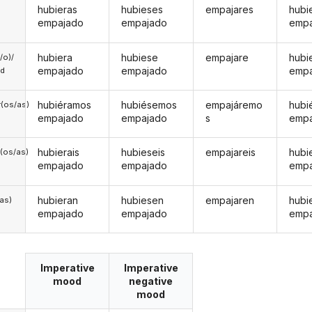
hubieras
hubieses
empajares
hubi
empajado
empajado
emp
hubiera
hubiese
empajare
hubi
a/o)/
empajado
empajado
emp
ed
hubiéramos
hubiésemos
empajáremo
hubi
(os/as)
empajado
empajado
s
emp
hubierais
hubieseis
empajareis
hubi
(os/as)
empajado
empajado
emp
hubieran
hubiesen
empajaren
hubi
/as)
empajado
empajado
emp
Imperative
Imperative
mood
negative
mood