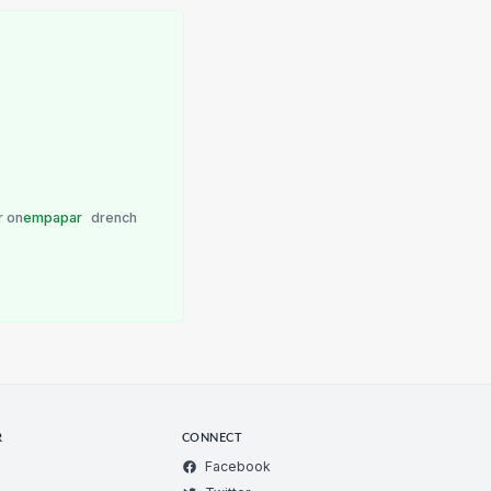
r on
empapar
drench
R
CONNECT
Facebook