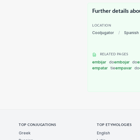
Further details abo
LOCATION
Cooljugator
/
Spanish
RELATED PAGES
embijar
do
embojar
do
e
empatar
tie
empavar
do
TOP CONJUGATIONS
TOP ETYMOLOGIES
Greek
English