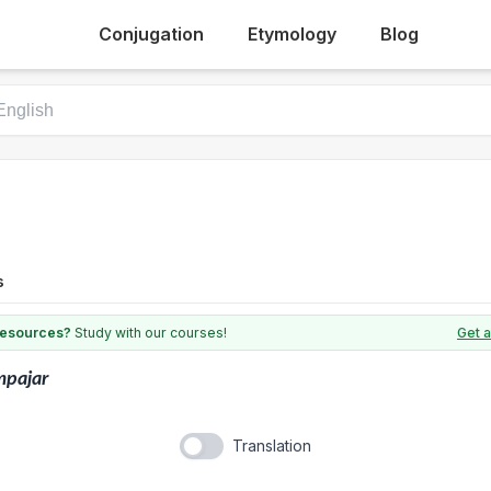
Conjugation
Etymology
Blog
s
 resources?
Study with our courses!
Get a
mpajar
Translation