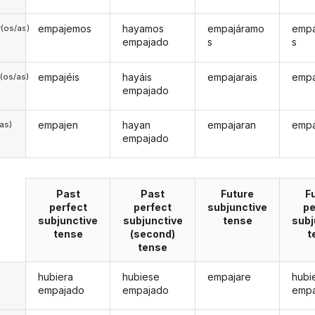
empajemos
hayamos
empajáramo
emp
(os/as)
empajado
s
s
empajéis
hayáis
empajarais
empa
(os/as)
empajado
empajen
hayan
empajaran
empa
/as)
empajado
Past
Past
Future
F
perfect
perfect
subjunctive
pe
subjunctive
subjunctive
tense
subj
tense
(second)
t
tense
hubiera
hubiese
empajare
hubi
empajado
empajado
emp