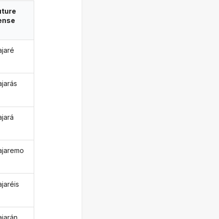
uture
ense
jaré
jarás
jará
ajaremo
jaréis
jarán