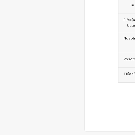
Tu
Él/ell(
Ust
Nosotr
Vosotr
Ell(os