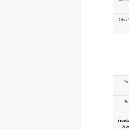
Ell(os
Yo
Tu
Él/ell(
Ust