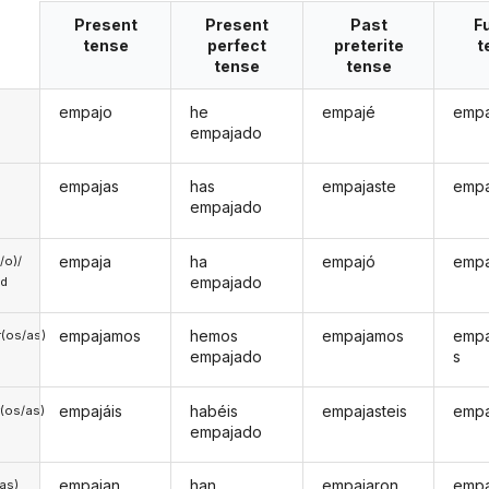
Present
Present
Past
F
tense
perfect
preterite
t
tense
tense
empajo
he
empajé
empa
empajado
empajas
has
empajaste
empa
empajado
empaja
ha
empajó
empa
a/o)/
empajado
ed
empajamos
hemos
empajamos
emp
(os/as)
empajado
s
empajáis
habéis
empajasteis
empa
(os/as)
empajado
empajan
han
empajaron
empa
/as)