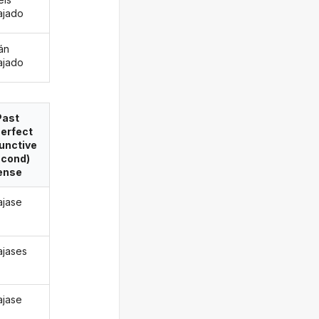
ajado
án
ajado
Past
erfect
unctive
econd)
ense
jase
jases
jase