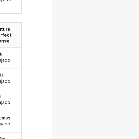
uture
rfect
ense
é
ajado
ás
ajado
á
ajado
remos
ajado
éis