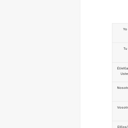
Yo
Tu
Él/ell(
Ust
Nosotr
Vosotr
Ell(os