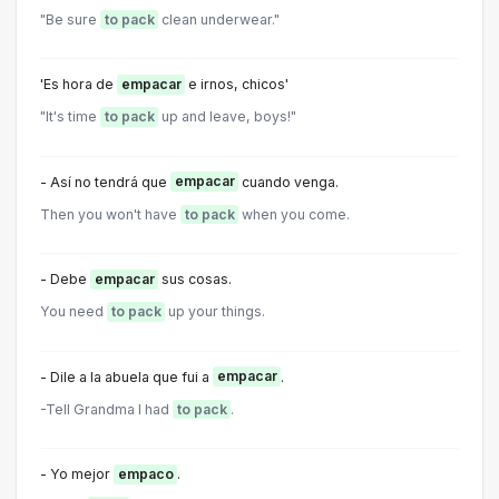
"Be sure
to pack
clean underwear."
'Es hora de
empacar
e irnos, chicos'
"It's time
to pack
up and leave, boys!"
- Así no tendrá que
empacar
cuando venga.
Then you won't have
to pack
when you come.
- Debe
empacar
sus cosas.
You need
to pack
up your things.
- Dile a la abuela que fui a
empacar
.
-Tell Grandma l had
to pack
.
- Yo mejor
empaco
.