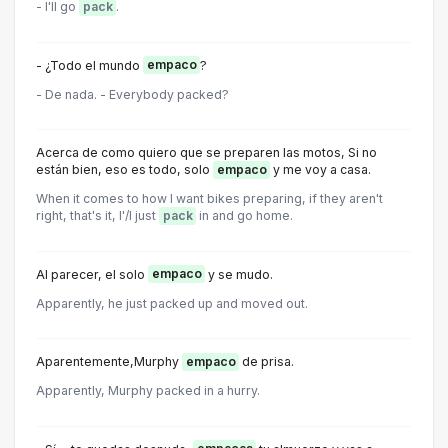
- I'll go
pack
.
- ¿Todo el mundo
empaco
?
- De nada. - Everybody packed?
Acerca de como quiero que se preparen las motos, Si no
están bien, eso es todo, solo
empaco
y me voy a casa.
When it comes to how I want bikes preparing, if they aren't
right, that's it, I'/I just
pack
in and go home.
Al parecer, el solo
empaco
y se mudo.
Apparently, he just packed up and moved out.
Aparentemente,Murphy
empaco
de prisa.
Apparently, Murphy packed in a hurry.