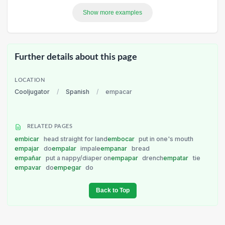
Show more examples
Further details about this page
LOCATION
Cooljugator
/
Spanish
/
empacar
RELATED PAGES
embicar
head straight for land
embocar
put in one's mouth
empajar
do
empalar
impale
empanar
bread
empañar
put a nappy/diaper on
empapar
drench
empatar
tie
empavar
do
empegar
do
Back to Top