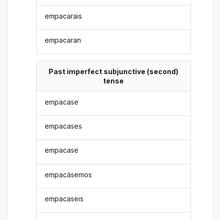
empacarais
empacaran
Past imperfect subjunctive (second)
tense
empacase
empacases
empacase
empacásemos
empacaseis