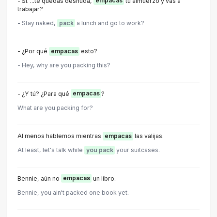
- Sí. ...te quedas desnuda,
empacas
tu almuerzo y vas a
trabajar?
- Stay naked,
pack
a lunch and go to work?
- ¿Por qué
empacas
esto?
- Hey, why are you packing this?
- ¿Y tú? ¿Para qué
empacas
?
What are you packing for?
Al menos hablemos mientras
empacas
las valijas.
At least, let's talk while
you pack
your suitcases.
Bennie, aún no
empacas
un libro.
Bennie, you ain't packed one book yet.