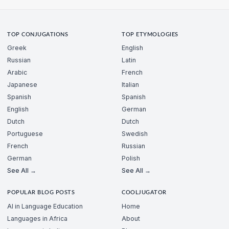
TOP CONJUGATIONS
TOP ETYMOLOGIES
Greek
English
Russian
Latin
Arabic
French
Japanese
Italian
Spanish
Spanish
English
German
Dutch
Dutch
Portuguese
Swedish
French
Russian
German
Polish
See All →
See All →
POPULAR BLOG POSTS
COOLJUGATOR
AI in Language Education
Home
Languages in Africa
About