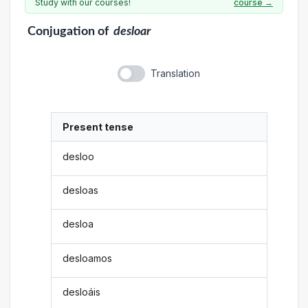
Study with our courses!
course →
Conjugation
of
desloar
Translation
Present tense
desloo
desloas
desloa
desloamos
desloáis