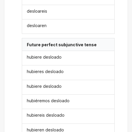
desloareis
desloaren
Future perfect subjunctive tense
hubiere desloado
hubieres desloado
hubiere desloado
hubiéremos desloado
hubiereis desloado
hubieren desloado