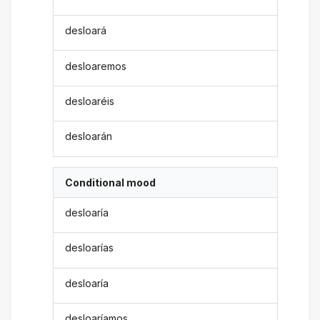
desloará
desloaremos
desloaréis
desloarán
Conditional mood
desloaría
desloarías
desloaría
desloaríamos