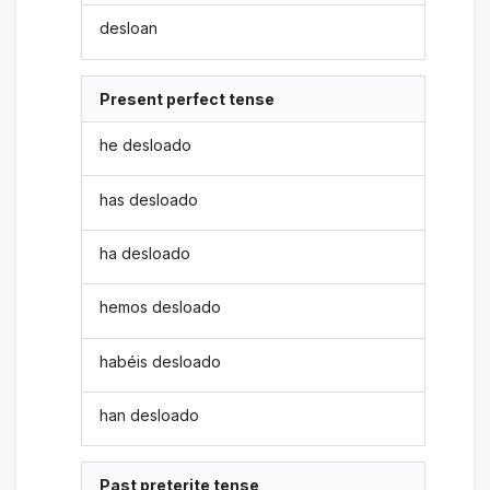
desloan
Present perfect tense
he desloado
has desloado
ha desloado
hemos desloado
habéis desloado
han desloado
Past preterite tense