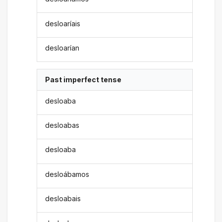
desloaríais
desloarían
Past imperfect tense
desloaba
desloabas
desloaba
desloábamos
desloabais