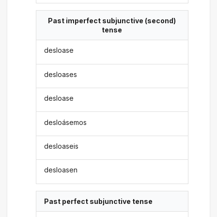
Past imperfect subjunctive (second)
tense
desloase
desloases
desloase
desloásemos
desloaseis
desloasen
Past perfect subjunctive tense