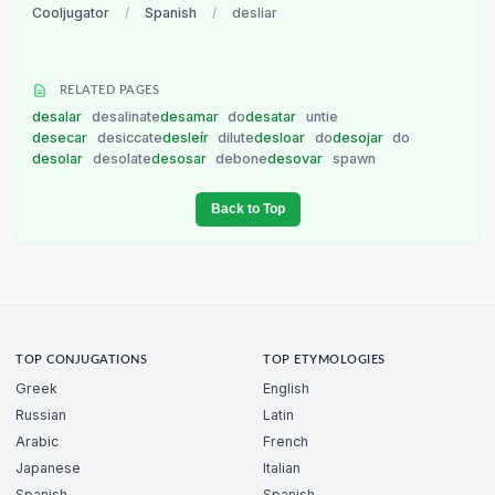
Cooljugator
/
Spanish
/
desliar
RELATED PAGES
desalar
desalinate
desamar
do
desatar
untie
desecar
desiccate
desleír
dilute
desloar
do
desojar
do
desolar
desolate
desosar
debone
desovar
spawn
Back to Top
TOP CONJUGATIONS
TOP ETYMOLOGIES
Greek
English
Russian
Latin
Arabic
French
Japanese
Italian
Spanish
Spanish