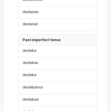
desliaríais
desliarían
Past imperfect tense
desliaba
desliabas
desliaba
desliábamos
desliabais