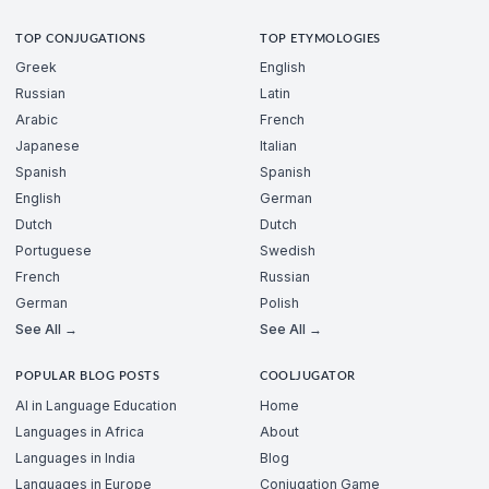
TOP CONJUGATIONS
TOP ETYMOLOGIES
Greek
English
Russian
Latin
Arabic
French
Japanese
Italian
Spanish
Spanish
English
German
Dutch
Dutch
Portuguese
Swedish
French
Russian
German
Polish
See All →
See All →
POPULAR BLOG POSTS
COOLJUGATOR
AI in Language Education
Home
Languages in Africa
About
Languages in India
Blog
Languages in Europe
Conjugation Game