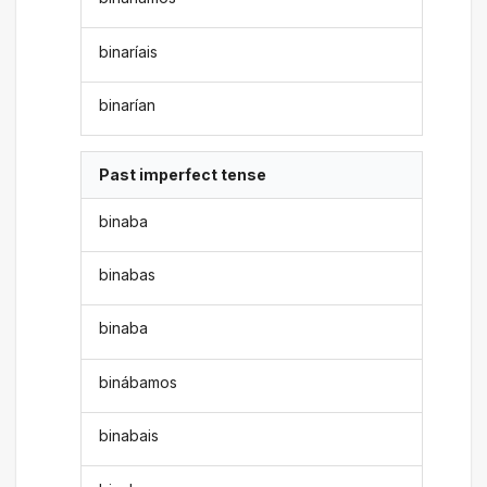
binaríais
binarían
Past imperfect tense
binaba
binabas
binaba
binábamos
binabais