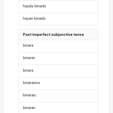
hayáis binado
hayan binado
Past imperfect subjunctive tense
binara
binaras
binara
bináramos
binarais
binaran