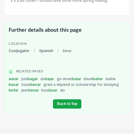
It's a bit rotten. I should have done more spring hoeing.
Further details about this page
LOCATION
Cooljugator
/
Spanish
/
binar
RELATED PAGES
aunar
join
bagar
do
bajar
go down
balar
bleat
bañar
bathe
basar
base
becar
grant a stipend or scholarship for studying
befar
jeer
besar
kiss
bisar
do
Back to Top