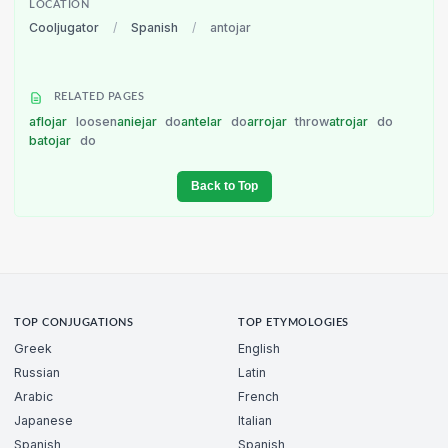
LOCATION
Cooljugator
/
Spanish
/
antojar
RELATED PAGES
aflojar
loosen
aniejar
do
antelar
do
arrojar
throw
atrojar
do
batojar
do
Back to Top
TOP CONJUGATIONS
TOP ETYMOLOGIES
Greek
English
Russian
Latin
Arabic
French
Japanese
Italian
Spanish
Spanish