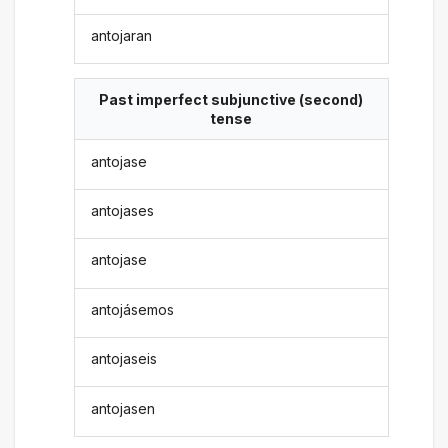
antojaran
Past imperfect subjunctive (second)
tense
antojase
antojases
antojase
antojásemos
antojaseis
antojasen