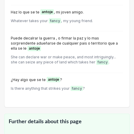
Haz lo que se te
antoje
, mi joven amigo.
Whatever takes your
fancy
, my young friend.
Puede decalrar la guerra , o firmar la paz y lo mas
sorprendente adueñarse de cualquier pais o territorio que a
ella se le
antoje
She can declare war or make peace, and most intriguingly...
she can seize any piece of land which takes her
fancy
.
¿Hay algo que se te
antoje
?
Is there anything that strikes your
fancy
?
Further details about this page