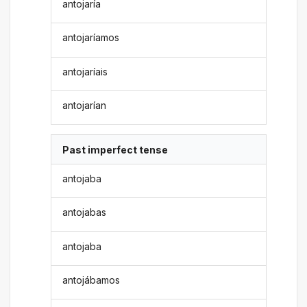
antojaría
antojaríamos
antojaríais
antojarían
Past imperfect tense
antojaba
antojabas
antojaba
antojábamos