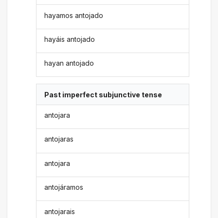
hayamos antojado
hayáis antojado
hayan antojado
Past imperfect subjunctive tense
antojara
antojaras
antojara
antojáramos
antojarais