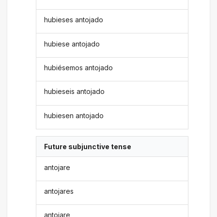
hubieses antojado
hubiese antojado
hubiésemos antojado
hubieseis antojado
hubiesen antojado
Future subjunctive tense
antojare
antojares
antojare