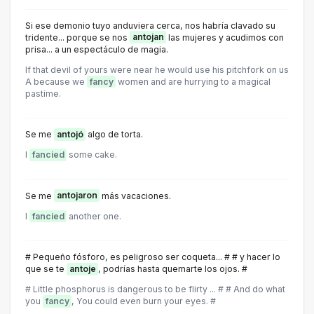
Si ese demonio tuyo anduviera cerca, nos habría clavado su
tridente... porque se nos
antojan
las mujeres y acudimos con
prisa... a un espectáculo de magia.
If that devil of yours were near he would use his pitchfork on us
A because we
fancy
women and are hurrying to a magical
pastime.
Se me
antojó
algo de torta.
l
fancied
some cake.
Se me
antojaron
más vacaciones.
I
fancied
another one.
# Pequeño fósforo, es peligroso ser coqueta... # # y hacer lo
que se te
antoje
, podrías hasta quemarte los ojos. #
# Little phosphorus is dangerous to be flirty ... # # And do what
you
fancy
, You could even burn your eyes. #