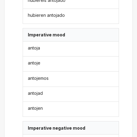
hubiereis antojado
hubieren antojado
Imperative mood
antoja
antoje
antojemos
antojad
antojen
Imperative negative mood