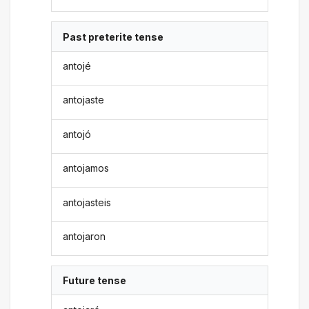
Past preterite tense
antojé
antojaste
antojó
antojamos
antojasteis
antojaron
Future tense