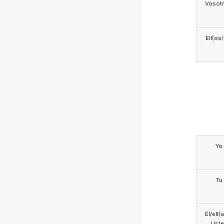
Vosotr
Ell(os
Yo
Tu
Él/ell(
Ust