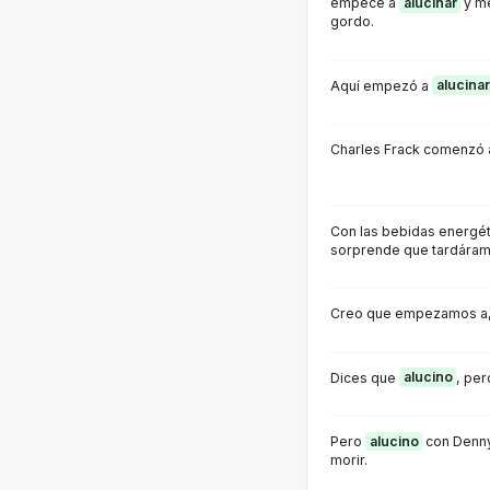
empecé a
alucinar
y me
gordo.
Aquí empezó a
alucinar
Charles Frack comenzó
Con las bebidas energé
sorprende que tardára
Creo que empezamos a
Dices que
alucino
, per
Pero
alucino
con Denny
morir.