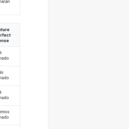
inarán
uture
rfect
ense
é
inado
ás
inado
á
inado
remos
inado