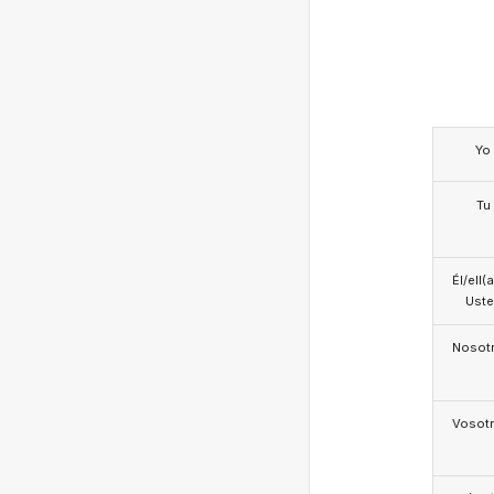
Yo
Tu
Él/ell(
Ust
Nosotr
Vosotr