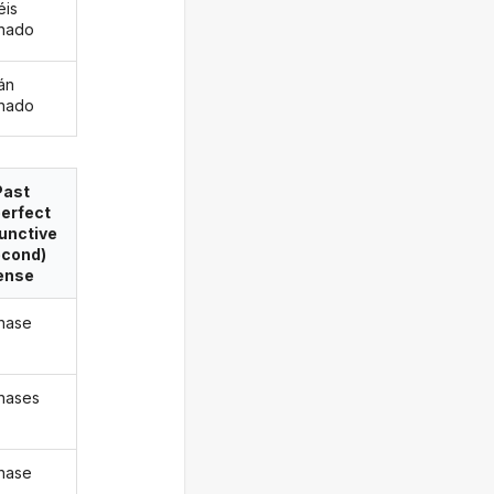
éis
inado
án
inado
Past
erfect
unctive
econd)
ense
inase
inases
inase