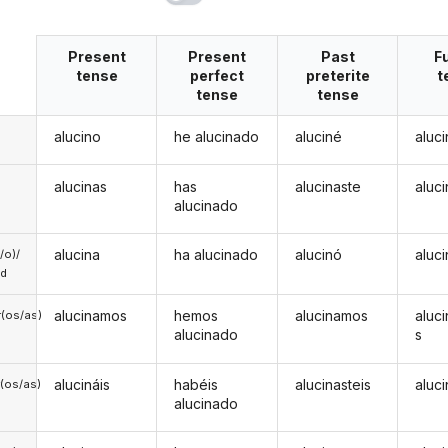
Present
Present
Past
F
tense
perfect
preterite
t
tense
tense
alucino
he alucinado
aluciné
aluc
alucinas
has
alucinaste
aluc
alucinado
alucina
ha alucinado
alucinó
aluc
a/o)/
ed
alucinamos
hemos
alucinamos
aluc
(os/as)
alucinado
s
alucináis
habéis
alucinasteis
aluci
(os/as)
alucinado