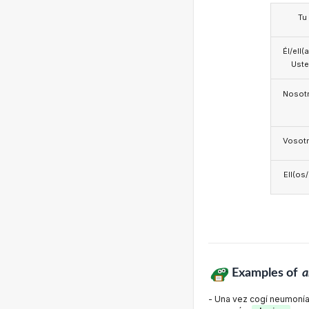
Tu
Él/ell(
Ust
Nosotr
Vosotr
Ell(os
Examples of
a
- Una vez cogí neumonía..