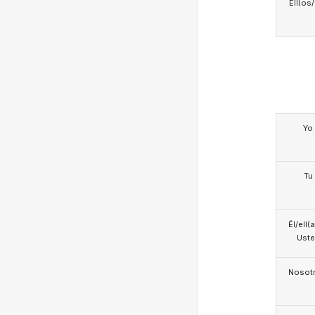
Ell(os
Yo
Tu
Él/ell(
Ust
Nosotr