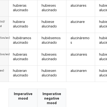
hubieras
hubieses
alucinares
hubi
alucinado
alucinado
aluc
hubiera
hubiese
alucinare
hubi
a/o)/
alucinado
alucinado
aluc
ed
hubiéramos
hubiésemos
alucináremo
hubi
(os/as)
alucinado
alucinado
s
aluc
hubierais
hubieseis
alucinareis
hubi
(os/as)
alucinado
alucinado
aluc
hubieran
hubiesen
alucinaren
hubi
/as)
alucinado
alucinado
aluc
Imperative
Imperative
mood
negative
mood