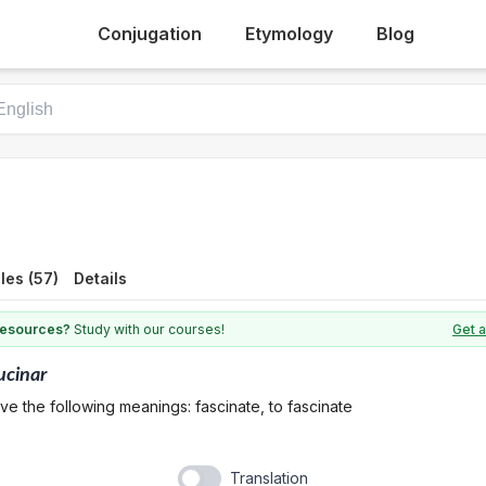
Conjugation
Etymology
Blog
les (57)
Details
 resources?
Study with our courses!
Get a
ucinar
ve the following meanings: fascinate, to fascinate
Translation