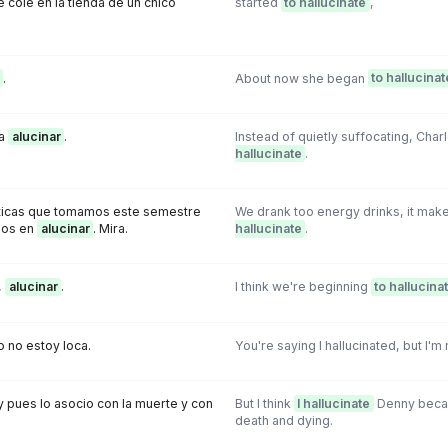
 colé en la tienda de un chico
started
to hallucinate
,
.
About now she began
to hallucinat
 a
alucinar
.
Instead of quietly suffocating, Cha
hallucinate
.
ticas que tomamos este semestre
We drank too energy drinks, it make
mos en
alucinar
. Mira.
hallucinate
.
,
alucinar
.
I think we're beginning
to hallucina
o no estoy loca.
You're saying I hallucinated, but I'm 
 pues lo asocio con la muerte y con
But I think
I hallucinate
Denny becau
death and dying.