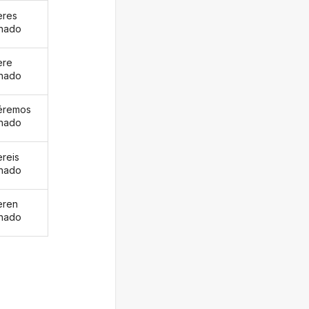
eres
inado
ere
inado
éremos
inado
ereis
inado
eren
inado