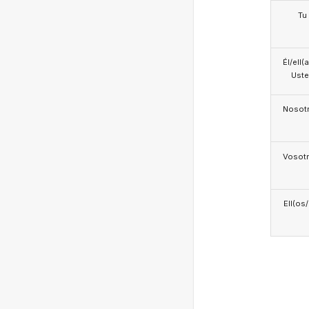
Tu
Él/ell(
Ust
Nosotr
Vosotr
Ell(os