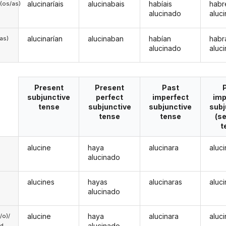
alucinaríais
alucinabais
habíais
habr
(os/as)
alucinado
aluc
alucinarían
alucinaban
habían
habr
/as)
alucinado
aluc
Present
Present
Past
subjunctive
perfect
imperfect
imp
tense
subjunctive
subjunctive
subj
tense
tense
(s
t
alucine
haya
alucinara
aluc
alucinado
alucines
hayas
alucinaras
aluc
alucinado
alucine
haya
alucinara
aluc
a/o)/
alucinado
ed