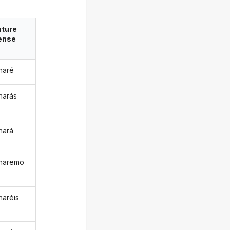
uture
ense
inaré
inarás
inará
inaremo
naréis