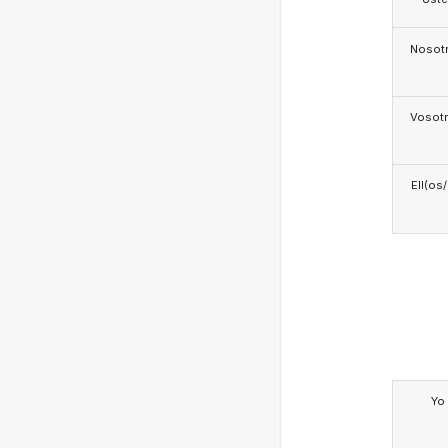
Nosotr
Vosotr
Ell(os
Yo