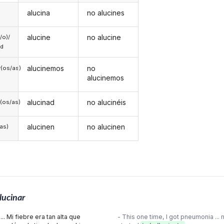
alucina
no alucines
alucine
no alucine
a/o)/
ed
alucinemos
no
(os/as)
alucinemos
alucinad
no alucinéis
(os/as)
alucinen
no alucinen
/as)
lucinar
. Mi fiebre era tan alta que
- This one time, I got pneumonia ... 