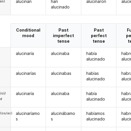
alucinan
han
alucinaron
aluc
/as)
alucinado
Conditional
Past
Past
F
mood
imperfect
perfect
pe
tense
tense
t
alucinaría
alucinaba
había
habr
alucinado
aluc
alucinarías
alucinabas
habías
habr
alucinado
aluc
alucinaría
alucinaba
había
habr
a/o)/
alucinado
aluc
ed
alucinaríamo
alucinábamo
habíamos
hab
(os/as)
s
s
alucinado
aluc