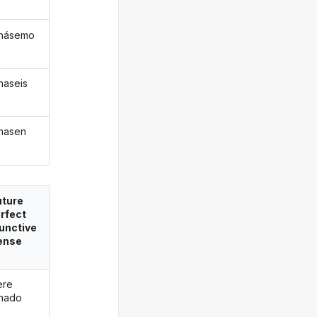
inásemo
inaseis
inasen
uture
rfect
unctive
ense
ere
inado