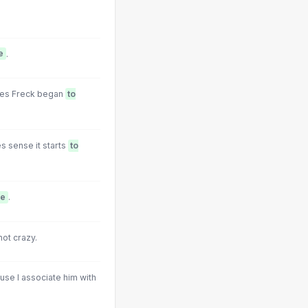
e
.
rles Freck began
to
s sense it starts
to
te
.
not crazy.
se I associate him with