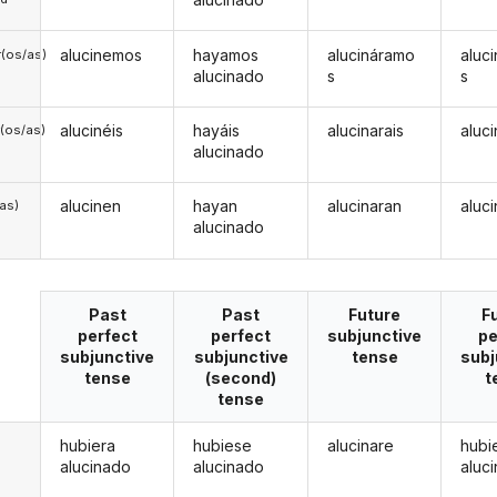
alucinemos
hayamos
alucináramo
aluc
(os/as)
alucinado
s
s
alucinéis
hayáis
alucinarais
aluc
(os/as)
alucinado
alucinen
hayan
alucinaran
aluc
/as)
alucinado
Past
Past
Future
F
perfect
perfect
subjunctive
pe
subjunctive
subjunctive
tense
subj
tense
(second)
t
tense
hubiera
hubiese
alucinare
hubi
alucinado
alucinado
aluc