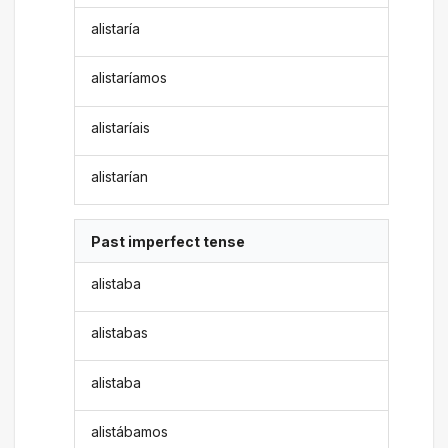
alistaría
alistaríamos
alistaríais
alistarían
Past imperfect tense
alistaba
alistabas
alistaba
alistábamos