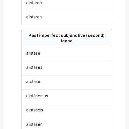
alistarais
alistaran
Past imperfect subjunctive (second)
tense
alistase
alistases
alistase
alistásemos
alistaseis
alistasen