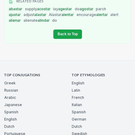
RELATED PAGES
abastar
supply
acostar
lay
agestar
do
agostar
parch
ajustar
adjust
alastar
Alastar
alentar
encourage
alertar
alert
alienar
alienate
alindar
do
Back to Top
TOP CONJUGATIONS
TOP ETYMOLOGIES
Greek
English
Russian
Latin
Arabic
French
Japanese
Italian
Spanish
Spanish
English
German
Dutch
Dutch
Portuguese
Swedish