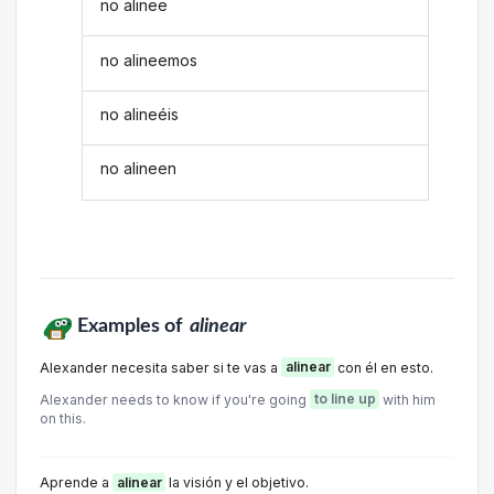
no alinee
no alineemos
no alineéis
no alineen
Examples of
alinear
Alexander necesita saber si te vas a
alinear
con él en esto.
Alexander needs to know if you're going
to line up
with him
on this.
Aprende a
alinear
la visión y el objetivo.