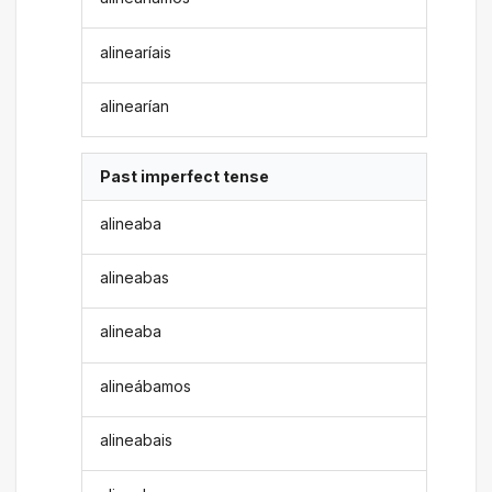
alinearíais
alinearían
Past imperfect tense
alineaba
alineabas
alineaba
alineábamos
alineabais