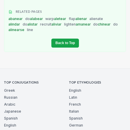
RELATED PAGES
abanear
do
alabear
warp
aletear
flap
alienar
alienate
alindar
do
alistar
recruit
aliviar
lighten
amanear
do
chinear
do
alinearse
line
Back to Top
TOP CONJUGATIONS
TOP ETYMOLOGIES
Greek
English
Russian
Latin
Arabic
French
Japanese
Italian
Spanish
Spanish
English
German