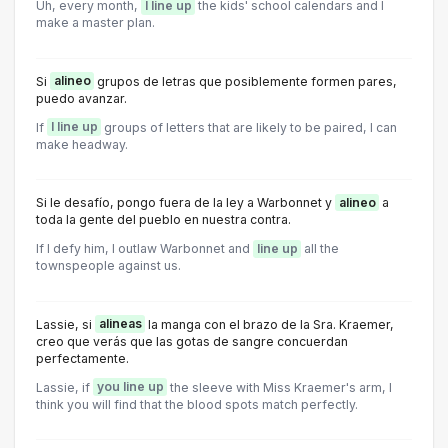
Uh, every month,
I line up
the kids' school calendars and I
make a master plan.
Si
alineo
grupos de letras que posiblemente formen pares,
puedo avanzar.
If
I line up
groups of letters that are likely to be paired, I can
make headway.
Si le desafío, pongo fuera de la ley a Warbonnet y
alineo
a
toda la gente del pueblo en nuestra contra.
If I defy him, I outlaw Warbonnet and
line up
all the
townspeople against us.
Lassie, si
alineas
la manga con el brazo de la Sra. Kraemer,
creo que verás que las gotas de sangre concuerdan
perfectamente.
Lassie, if
you line up
the sleeve with Miss Kraemer's arm, I
think you will find that the blood spots match perfectly.