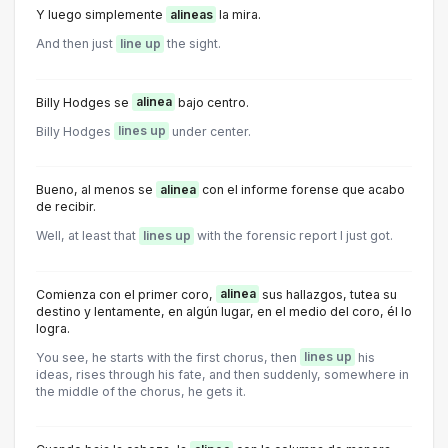
Y luego simplemente
alineas
la mira.
And then just
line up
the sight.
Billy Hodges se
alinea
bajo centro.
Billy Hodges
lines up
under center.
Bueno, al menos se
alinea
con el informe forense que acabo
de recibir.
Well, at least that
lines up
with the forensic report I just got.
Comienza con el primer coro,
alinea
sus hallazgos, tutea su
destino y lentamente, en algún lugar, en el medio del coro, él lo
logra.
You see, he starts with the first chorus, then
lines up
his
ideas, rises through his fate, and then suddenly, somewhere in
the middle of the chorus, he gets it.