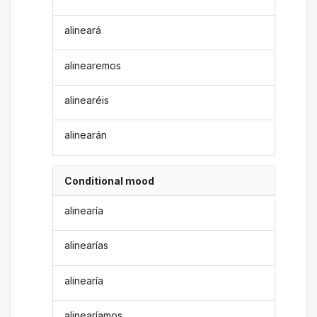
alineará
alinearemos
alinearéis
alinearán
Conditional mood
alinearía
alinearías
alinearía
alinearíamos