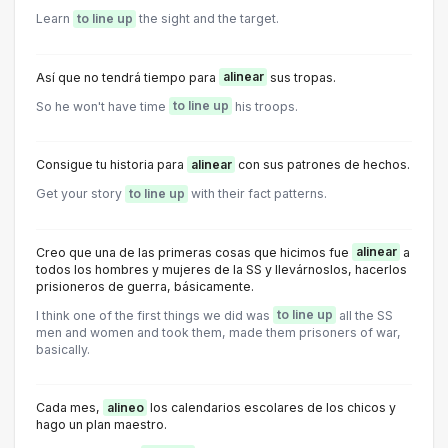
Learn
to line up
the sight and the target.
Así que no tendrá tiempo para
alinear
sus tropas.
So he won't have time
to line up
his troops.
Consigue tu historia para
alinear
con sus patrones de hechos.
Get your story
to line up
with their fact patterns.
Creo que una de las primeras cosas que hicimos fue
alinear
a
todos los hombres y mujeres de la SS y llevárnoslos, hacerlos
prisioneros de guerra, básicamente.
I think one of the first things we did was
to line up
all the SS
men and women and took them, made them prisoners of war,
basically.
Cada mes,
alineo
los calendarios escolares de los chicos y
hago un plan maestro.