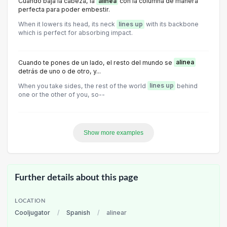
Cuando baja la cabeza, la
alinea
con la columna de manera
perfecta para poder embestir.
When it lowers its head, its neck
lines up
with its backbone
which is perfect for absorbing impact.
Cuando te pones de un lado, el resto del mundo se
alinea
detrás de uno o de otro, y...
When you take sides, the rest of the world
lines up
behind
one or the other of you, so--
Show more examples
Further details about this page
LOCATION
Cooljugator
/
Spanish
/
alinear