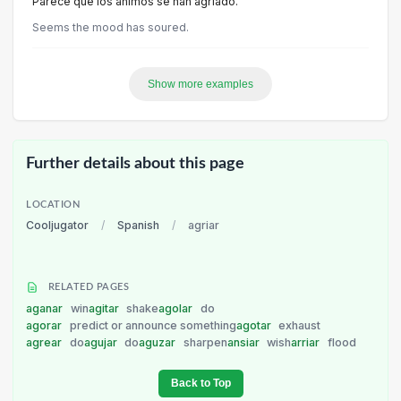
Parece que los ánimos se han agriado.
Seems the mood has soured.
Show more examples
Further details about this page
LOCATION
Cooljugator
/
Spanish
/
agriar
RELATED PAGES
aganar
win
agitar
shake
agolar
do
agorar
predict or announce something
agotar
exhaust
agrear
do
agujar
do
aguzar
sharpen
ansiar
wish
arriar
flood
Back to Top