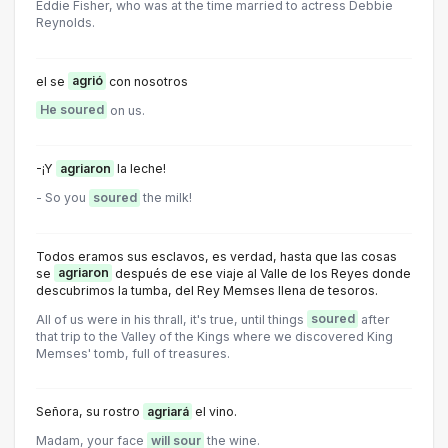
Eddie Fisher, who was at the time married to actress Debbie
Reynolds.
el se
agrió
con nosotros
He soured
on us.
-¡Y
agriaron
la leche!
- So you
soured
the milk!
Todos eramos sus esclavos, es verdad, hasta que las cosas
se
agriaron
después de ese viaje al Valle de los Reyes donde
descubrimos la tumba, del Rey Memses llena de tesoros.
All of us were in his thrall, it's true, until things
soured
after
that trip to the Valley of the Kings where we discovered King
Memses' tomb, full of treasures.
Señora, su rostro
agriará
el vino.
Madam, your face
will sour
the wine.