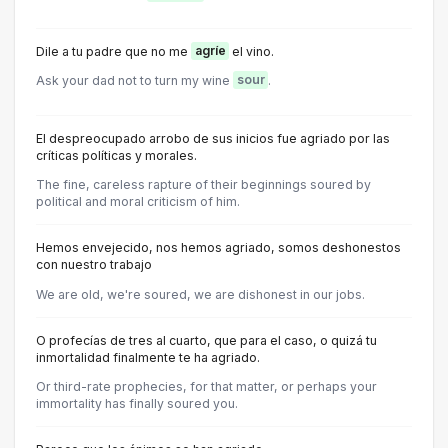
Dile a tu padre que no me
agríe
el vino.
Ask your dad not to turn my wine
sour
.
El despreocupado arrobo de sus inicios fue agriado por las
críticas políticas y morales.
The fine, careless rapture of their beginnings soured by
political and moral criticism of him.
Hemos envejecido, nos hemos agriado, somos deshonestos
con nuestro trabajo
We are old, we're soured, we are dishonest in our jobs.
O profecías de tres al cuarto, que para el caso, o quizá tu
inmortalidad finalmente te ha agriado.
Or third-rate prophecies, for that matter, or perhaps your
immortality has finally soured you.