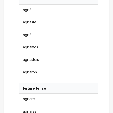
agrié
agriaste
agrió
agriamos
agriasteis
agriaron
Future tense
agriaré
agriarás