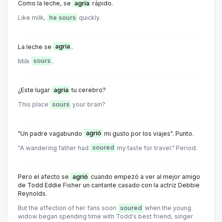
Como la leche, se
agría
rápido.
Like milk,
he sours
quickly.
La leche se
agría
.
Milk
sours
.
¿Este lugar
agría
tu cerebro?
This place
sours
your brain?
"Un padre vagabundo
agrió
mi gusto por los viajes". Punto.
"A wandering father had
soured
my taste for travel." Period.
Pero el afecto se
agrió
cuando empezó a ver al mejor amigo
de Todd Eddie Fisher un cantante casado con la actriz Debbie
Reynolds.
But the affection of her fans soon
soured
when the young
widow began spending time with Todd's best friend, singer