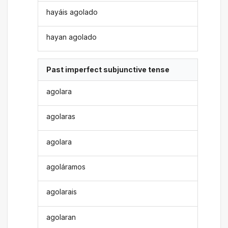
hayáis agolado
hayan agolado
Past imperfect subjunctive tense
agolara
agolaras
agolara
agoláramos
agolarais
agolaran