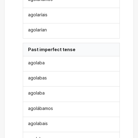
agolaríais
agolarían
Past imperfect tense
agolaba
agolabas
agolaba
agolábamos
agolabais