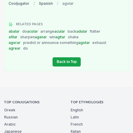
Cooljugator
/
Spanish
/
agolar
RELATED PAGES
abalar
do
acolar
arrange
acular
back
adular
flatter
afilar
sharpen
aganar
win
agitar
shake
agorar
predict or announce something
agotar
exhaust
agrear
do
Back to Top
TOP CONJUGATIONS
TOP ETYMOLOGIES
Greek
English
Russian
Latin
Arabic
French
Japanese
Italian