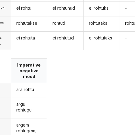
ei rohtu
ei rohtunud
ei rohtuks
-
ive
rohtutakse
rohtuti
rohtutaks
roht
ive
ei rohtuta
ei rohtutud
ei rohtutaks
-
s.
.
Imperative
negative
mood
ära rohtu
ärgu
rohtugu
ärgem
rohtugem,