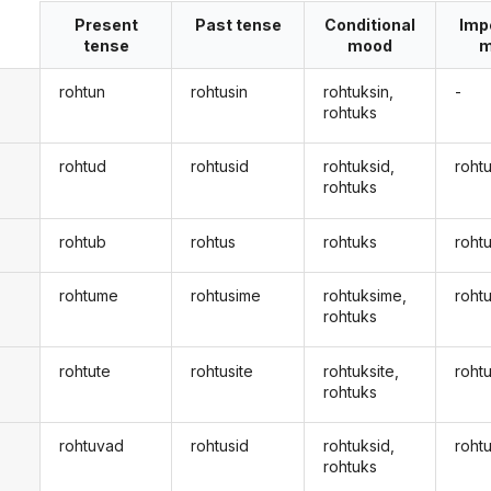
Present
Past tense
Conditional
Imp
tense
mood
m
rohtun
rohtusin
rohtuksin,
-
rohtuks
rohtud
rohtusid
rohtuksid,
roht
rohtuks
rohtub
rohtus
rohtuks
roht
rohtume
rohtusime
rohtuksime,
roht
rohtuks
rohtute
rohtusite
rohtuksite,
roht
rohtuks
rohtuvad
rohtusid
rohtuksid,
roht
d
rohtuks