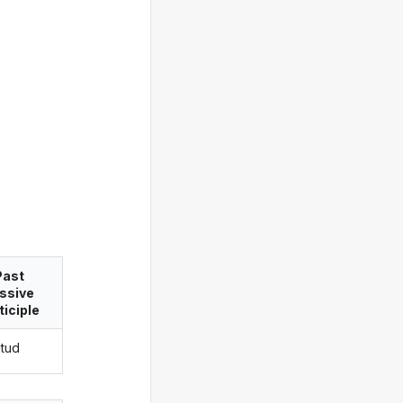
Past
ssive
ticiple
utud