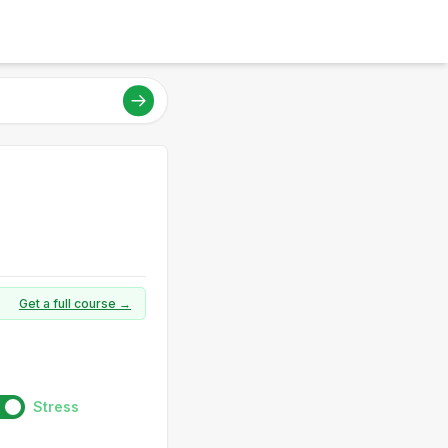
Get a full course →
Stress