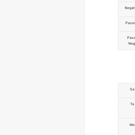
Negat
Pass
Pas
Neg
Sa
Ta
Me