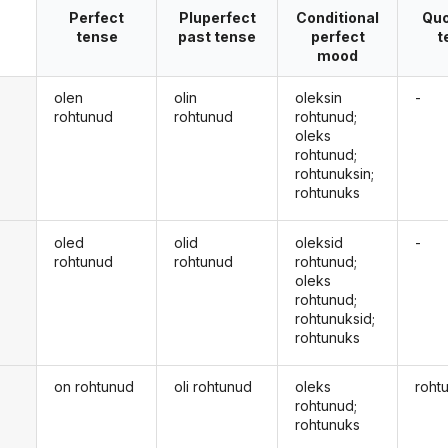
Perfect
Pluperfect
Conditional
Quo
tense
past tense
perfect
t
mood
olen
olin
oleksin
-
rohtunud
rohtunud
rohtunud;
oleks
rohtunud;
rohtunuksin;
rohtunuks
oled
olid
oleksid
-
rohtunud
rohtunud
rohtunud;
oleks
rohtunud;
rohtunuksid;
rohtunuks
on rohtunud
oli rohtunud
oleks
roht
rohtunud;
rohtunuks