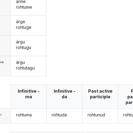
ärme
rohtume
ärge
rohtuge
ärgu
d
rohtugu
ärgu
ive
rohtutagu
Infinitive -
Infinitive -
Past active
ma
da
participle
pa
par
rohtuma
rohtuda
rohtunud
roht
m