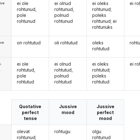
ei ole
ei olnud
ei oleks
ei ro
ive
rohtunud,
rohtunud,
rohtunud;
pole
polnud
poleks
rohtunud
rohtunud
rohtunud; ei
rohtunuks
on rohtutud
oli rohtutud
oleks
roht
ive
rohtutud
ei ole
ei olnud
ei oleks
ei ro
s.
rohtutud,
rohtutud,
rohtutud;
.
pole
polnud
poleks
rohtutud
rohtutud
rohtutud
Quotative
Jussive
Jussive
perfect
mood
perfect
tense
mood
olevat
rohtugu
olgu
rohtunud;
rohtunud