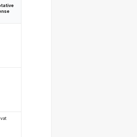
tative
ense
uvat