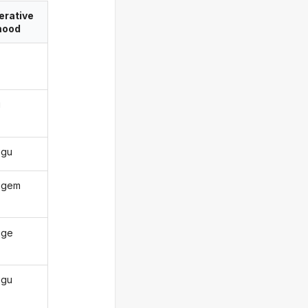
erative
ood
u
ugu
ugem
uge
ugu