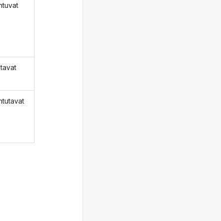
htuvat
utavat
htutavat