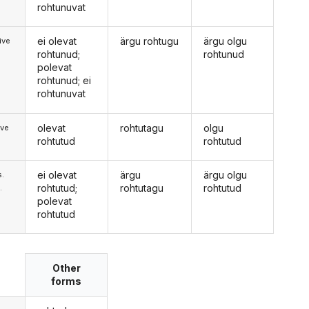
rohtunuvat
ei olevat
ärgu rohtugu
ärgu olgu
ive
rohtunud;
rohtunud
polevat
rohtunud; ei
rohtunuvat
olevat
rohtutagu
olgu
ive
rohtutud
rohtutud
ei olevat
ärgu
ärgu olgu
s.
rohtutud;
rohtutagu
rohtutud
.
polevat
rohtutud
Other
forms