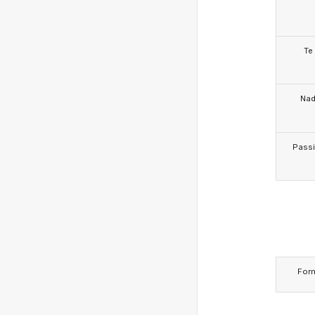
Te
Na
Pass
For