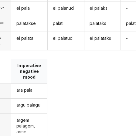
ei pala
ei palanud
ei palaks
-
ive
palatakse
palati
palataks
pala
ive
ei palata
ei palatud
ei palataks
-
s.
.
Imperative
negative
mood
ära pala
ärgu palagu
ärgem
palagem,
ärme