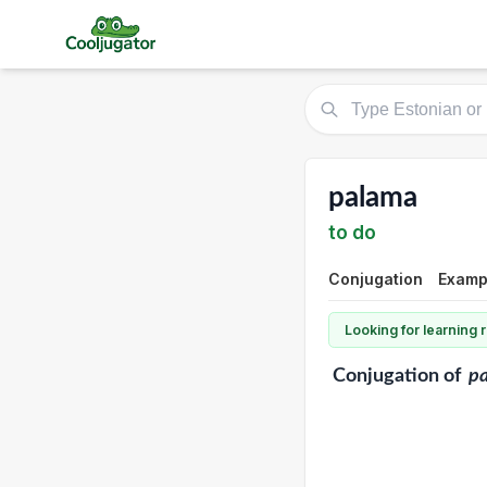
palama
to do
Conjugation
Examp
Looking for learning
Conjugation
of
p