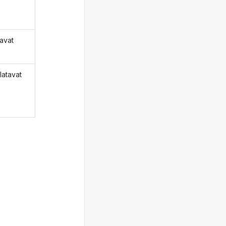
tavat
latavat