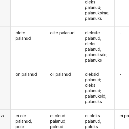
oleks
palanud;
palanuksime;
palanuks
olete
olite palanud
oleksite
-
palanud
palanud;
oleks
palanud;
palanuksite;
palanuks
on palanud
oli palanud
oleksid
-
d
palanud;
oleks
palanud;
palanuksid;
palanuks
ei ole
ei olnud
ei oleks
ei pa
ive
palanud,
palanud,
palanud;
pole
polnud
poleks