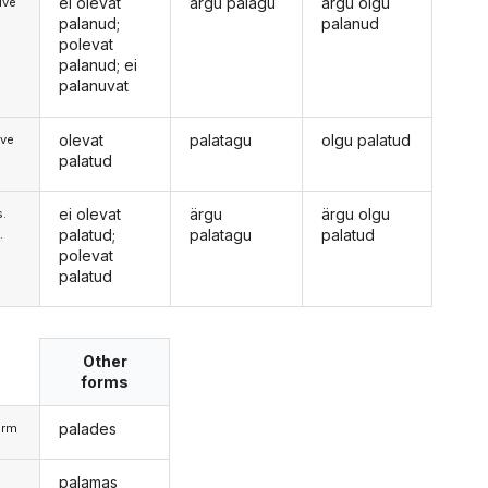
ei olevat
ärgu palagu
ärgu olgu
ive
palanud;
palanud
polevat
palanud; ei
palanuvat
olevat
palatagu
olgu palatud
ive
palatud
ei olevat
ärgu
ärgu olgu
s.
palatud;
palatagu
palatud
.
polevat
palatud
Other
forms
palades
orm
palamas