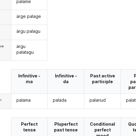
palame
ärge palage
ärgu palagu
d
ärgu
ive
palatagu
Infinitive -
Infinitive -
Past active
ma
da
participle
pa
par
palama
palada
palanud
pala
m
Perfect
Pluperfect
Conditional
Quo
tense
past tense
perfect
t
mood