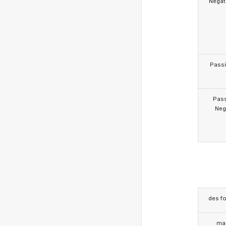
Negat
Pass
Pas
Neg
des f
ma