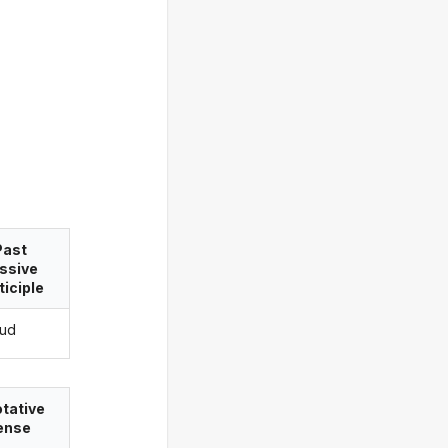
Past
ssive
ticiple
tud
tative
ense