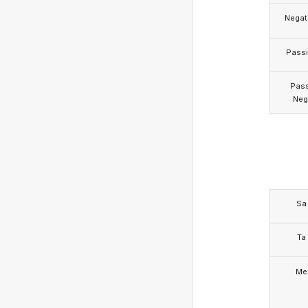
Negat
Pass
Pas
Neg
Sa
Ta
Me