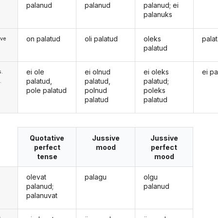
palanud
palanud
palanud; ei
palanuks
on palatud
oli palatud
oleks
pala
ive
palatud
ei ole
ei olnud
ei oleks
ei pa
s.
palatud,
palatud,
palatud;
.
pole palatud
polnud
poleks
palatud
palatud
Quotative
Jussive
Jussive
perfect
mood
perfect
tense
mood
olevat
palagu
olgu
palanud;
palanud
palanuvat