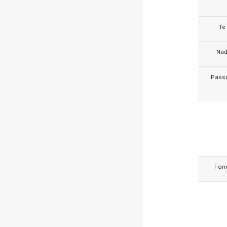
Te
Na
Pass
For