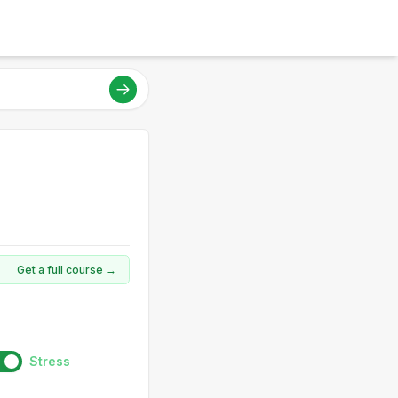
Get a full course →
Stress