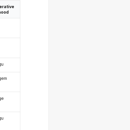
erative
ood
gu
gem
ge
gu