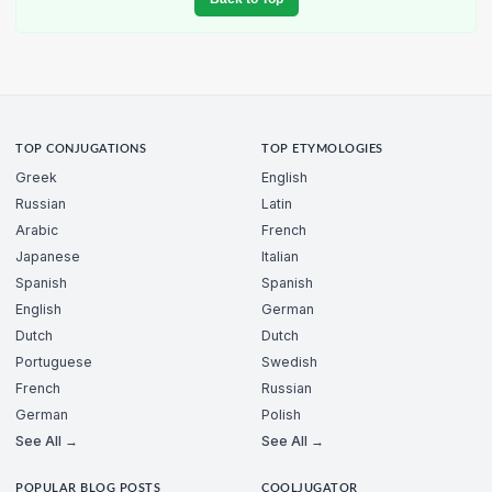
TOP CONJUGATIONS
TOP ETYMOLOGIES
Greek
English
Russian
Latin
Arabic
French
Japanese
Italian
Spanish
Spanish
English
German
Dutch
Dutch
Portuguese
Swedish
French
Russian
German
Polish
See All →
See All →
POPULAR BLOG POSTS
COOLJUGATOR