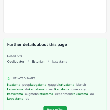
Further details about this page
LOCATION
Cooljugator
/
Estonian
/
katsatama
RELATED PAGES
iitsatama
peep
kaagatama
gaggle
kahvatama
blanch
kannatama
do
karbatama
dwarf
karjatama
give a cry
kasvatama
augment
katsetama
experiment
koksatama
do
kopsatama
do
Back to Top