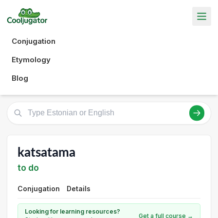
Conjugation
Etymology
Blog
katsatama
to do
Conjugation
Details
Looking for learning resources?
Get a full course →