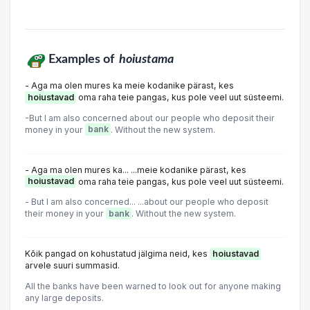
Examples of
hoiustama
- Aga ma olen mures ka meie kodanike pärast, kes
hoiustavad
oma raha teie pangas, kus pole veel uut süsteemi.
-But I am also concerned about our people who deposit their
money in your
bank
. Without the new system.
- Aga ma olen mures ka... ...meie kodanike pärast, kes
hoiustavad
oma raha teie pangas, kus pole veel uut süsteemi.
- But I am also concerned... ...about our people who deposit
their money in your
bank
. Without the new system.
Kõik pangad on kohustatud jälgima neid, kes
hoiustavad
arvele suuri summasid.
All the banks have been warned to look out for anyone making
any large deposits.