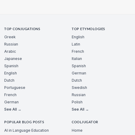
TOP CONJUGATIONS
TOP ETYMOLOGIES
Greek
English
Russian
Latin
Arabic
French
Japanese
Italian
Spanish
Spanish
English
German
Dutch
Dutch
Portuguese
Swedish
French
Russian
German
Polish
See All →
See All →
POPULAR BLOG POSTS
COOLJUGATOR
AI in Language Education
Home