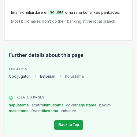
Enamik miljardäre ei
hoiusta
oma raha kohalikes pankades.
Most billionaires don't do their banking at the local branch.
Further details about this page
LOCATION
Cooljugator
/
Estonian
/
hoiustama
RELATED PAGES
hapustama
acetify
himustama
covet
hägustama
bedim
maiustama
feast
täiustama
enhance
Back to Top