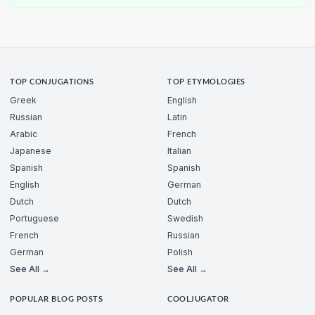
TOP CONJUGATIONS
TOP ETYMOLOGIES
Greek
English
Russian
Latin
Arabic
French
Japanese
Italian
Spanish
Spanish
English
German
Dutch
Dutch
Portuguese
Swedish
French
Russian
German
Polish
See All →
See All →
POPULAR BLOG POSTS
COOLJUGATOR