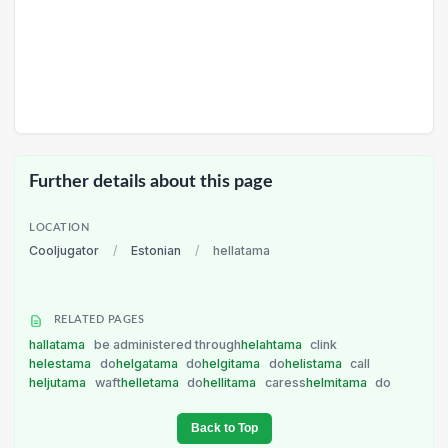
Further details about this page
LOCATION
Cooljugator
/
Estonian
/
hellatama
RELATED PAGES
hallatama
be administered through
helahtama
clink
helestama
do
helgatama
do
helgitama
do
helistama
call
heljutama
waft
helletama
do
hellitama
caress
helmitama
do
Back to Top