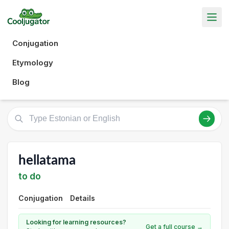
Conjugation
Etymology
Blog
hellatama
to do
Conjugation
Details
Looking for learning resources?
Get a full course →