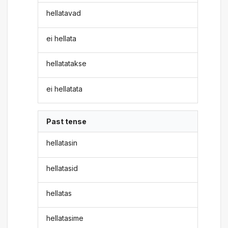
hellatavad
ei hellata
hellatatakse
ei hellatata
Past tense
hellatasin
hellatasid
hellatas
hellatasime