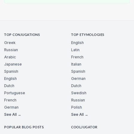
TOP CONJUGATIONS
TOP ETYMOLOGIES
Greek
English
Russian
Latin
Arabic
French
Japanese
Italian
Spanish
Spanish
English
German
Dutch
Dutch
Portuguese
Swedish
French
Russian
German
Polish
See All →
See All →
POPULAR BLOG POSTS
COOLJUGATOR