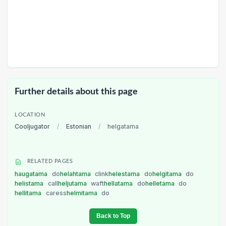
Further details about this page
LOCATION
Cooljugator
/
Estonian
/
helgatama
RELATED PAGES
haugatama
do
helahtama
clink
helestama
do
helgitama
do
helistama
call
heljutama
waft
hellatama
do
helletama
do
hellitama
caress
helmitama
do
Back to Top