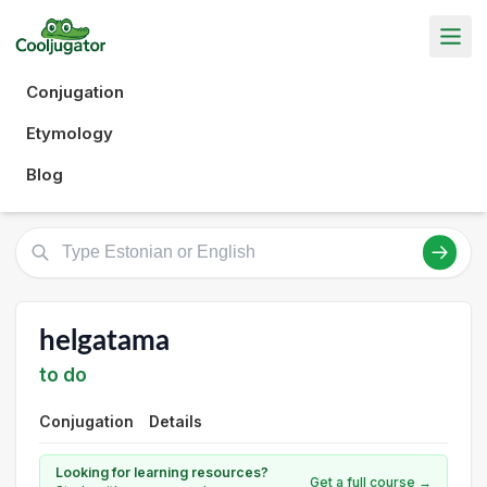
Conjugation
Etymology
Blog
helgatama
to do
Conjugation
Details
Looking for learning resources?
Get a full course →