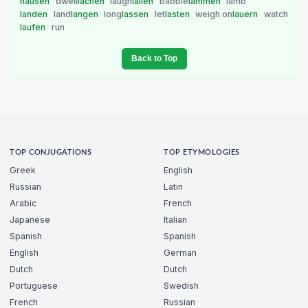
hausen
dwell
lachen
laugh
lallen
babble
lammen
lamb
landen
land
langen
long
lassen
let
lasten
weigh on
lauern
watch
laufen
run
Back to Top
TOP CONJUGATIONS
TOP ETYMOLOGIES
Greek
English
Russian
Latin
Arabic
French
Japanese
Italian
Spanish
Spanish
English
German
Dutch
Dutch
Portuguese
Swedish
French
Russian