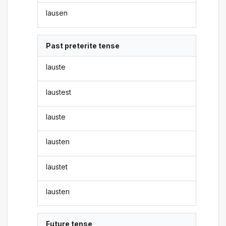
lausen
Past preterite tense
lauste
laustest
lauste
lausten
laustet
lausten
Future tense