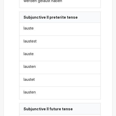
werden gelaust haben
Subjunctive II preterite tense
lauste
laustest
lauste
lausten
laustet
lausten
Subjunctive II future tense