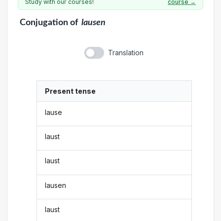
Study with our courses!
course →
Conjugation
of
lausen
Translation
Present tense
lause
laust
laust
lausen
laust