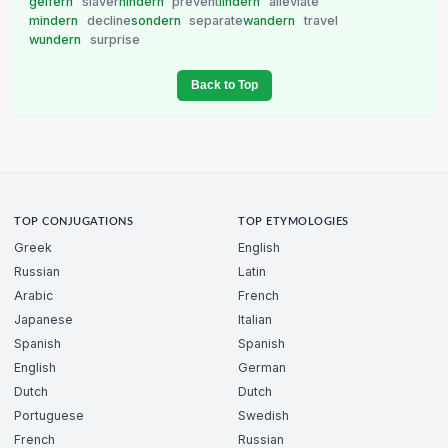
geifern
slaver
hindern
prevent
lindern
alleviate
mindern
decline
sondern
separate
wandern
travel
wundern
surprise
Back to Top
TOP CONJUGATIONS
TOP ETYMOLOGIES
Greek
English
Russian
Latin
Arabic
French
Japanese
Italian
Spanish
Spanish
English
German
Dutch
Dutch
Portuguese
Swedish
French
Russian