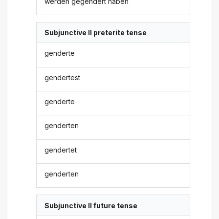
werden gegendert haben
Subjunctive II preterite tense
genderte
gendertest
genderte
genderten
gendertet
genderten
Subjunctive II future tense