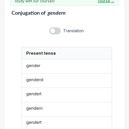
Study with our courses!
course →
Conjugation
of
gendern
Translation
Present tense
gender
genderst
gendert
gendern
gendert