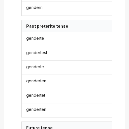
gendern
Past preterite tense
genderte
gendertest
genderte
genderten
gendertet
genderten
Future tense