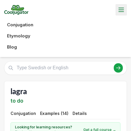
Conjugation
Etymology
Blog
lagra
to do
Conjugation
Examples (14)
Details
Looking for learning resources?
Get a full course →