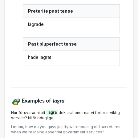
Preterite past tense
lagrade
Past pluperfect tense
hade lagrat
Examples of
lagra
Hur försvarar ni att
lagra
deklarationer när vi förlorar viktig
service? Ni är odugliga.
I mean, how do you guys justify warehousing old tax returns
when we're losing essential government services?