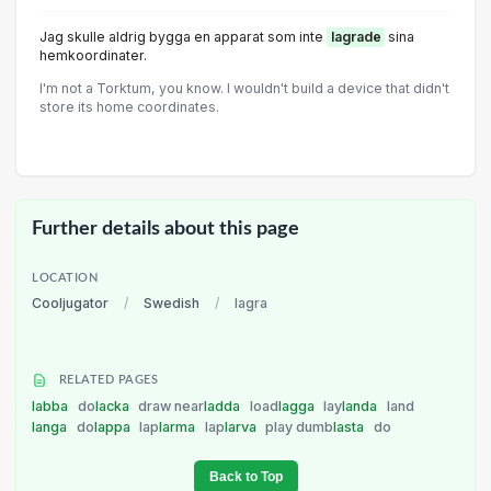
Jag skulle aldrig bygga en apparat som inte
lagrade
sina
hemkoordinater.
I'm not a Torktum, you know. I wouldn't build a device that didn't
store its home coordinates.
Further details about this page
LOCATION
Cooljugator
/
Swedish
/
lagra
RELATED PAGES
labba
do
lacka
draw near
ladda
load
lagga
lay
landa
land
langa
do
lappa
lap
larma
lap
larva
play dumb
lasta
do
Back to Top