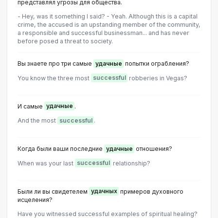
представлял угрозы для общества.
- Hey, was it something I said? - Yeah. Although this is a capital
crime, the accused is an upstanding member of the community,
a responsible and successful businessman... and has never
before posed a threat to society.
Вы знаете про три самые
удачные
попытки ограбления?
You know the three most
successful
robberies in Vegas?
И самые
удачные
.
And the most
successful
.
Когда были ваши последние
удачные
отношения?
When was your last
successful
relationship?
Были ли вы свидетелем
удачных
примеров духовного
исцеления?
Have you witnessed successful examples of spiritual healing?