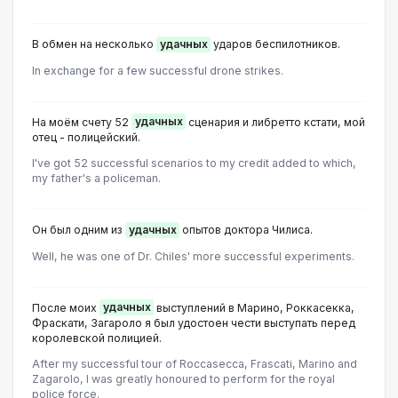
В обмен на несколько
удачных
ударов беспилотников.
In exchange for a few successful drone strikes.
На моём счету 52
удачных
сценария и либретто кстати, мой
отец - полицейский.
I've got 52 successful scenarios to my credit added to which,
my father's a policeman.
Он был одним из
удачных
опытов доктора Чилиса.
Well, he was one of Dr. Chiles' more successful experiments.
После моих
удачных
выступлений в Марино, Роккасекка,
Фраскати, Загароло я был удостоен чести выступать перед
королевской полицией.
After my successful tour of Roccasecca, Frascati, Marino and
Zagarolo, I was greatly honoured to perform for the royal
police force.