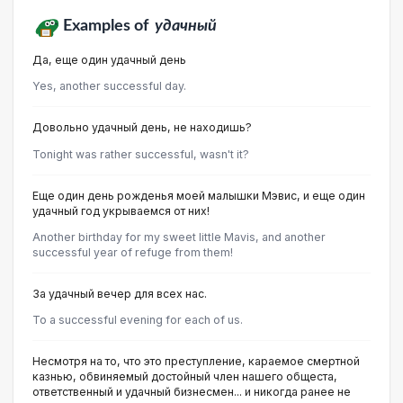
Examples of
удачный
Да, еще один удачный день
Yes, another successful day.
Довольно удачный день, не находишь?
Tonight was rather successful, wasn't it?
Еще один день рожденья моей малышки Мэвис, и еще один
удачный год укрываемся от них!
Another birthday for my sweet little Mavis, and another
successful year of refuge from them!
За удачный вечер для всех нас.
To a successful evening for each of us.
Несмотря на то, что это преступление, караемое смертной
казнью, обвиняемый достойный член нашего общеста,
ответственный и удачный бизнесмен... и никогда ранее не