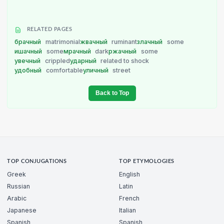
RELATED PAGES
брачный
matrimonial
жвачный
ruminant
злачный
some
ишачный
some
мрачный
dark
ржачный
some
увечный
crippled
ударный
related to shock
удобный
comfortable
уличный
street
Back to Top
TOP CONJUGATIONS
TOP ETYMOLOGIES
Greek
English
Russian
Latin
Arabic
French
Japanese
Italian
Spanish
Spanish