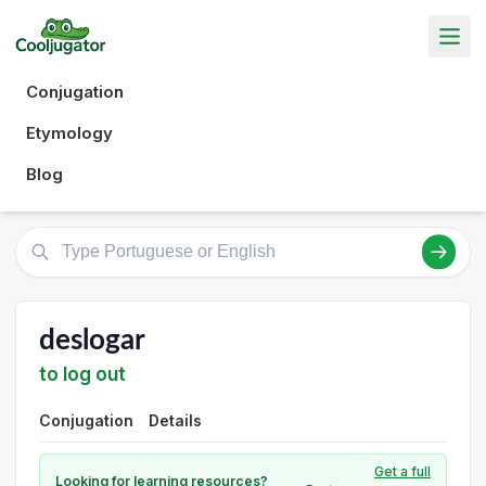
Conjugation
Etymology
Blog
deslogar
to log out
Conjugation
Details
Get a full
Looking for learning resources?