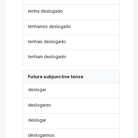
tenha deslogado
tenhamos deslogado
tenhais deslogado
tenham deslogado
Future subjunctive tense
deslogar
deslogares
deslogar
deslogarmos