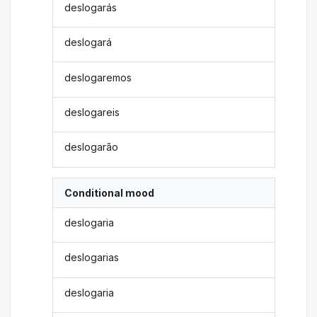
deslogarás
deslogará
deslogaremos
deslogareis
deslogarão
Conditional mood
deslogaria
deslogarias
deslogaria