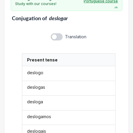
Portuguese course
Study with our courses!
→
Conjugation
of
deslogar
Translation
Present tense
deslogo
deslogas
desloga
deslogamos
deslogais