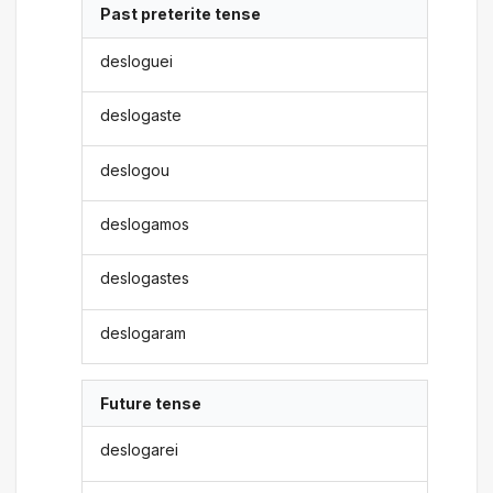
Past preterite tense
desloguei
deslogaste
deslogou
deslogamos
deslogastes
deslogaram
Future tense
deslogarei