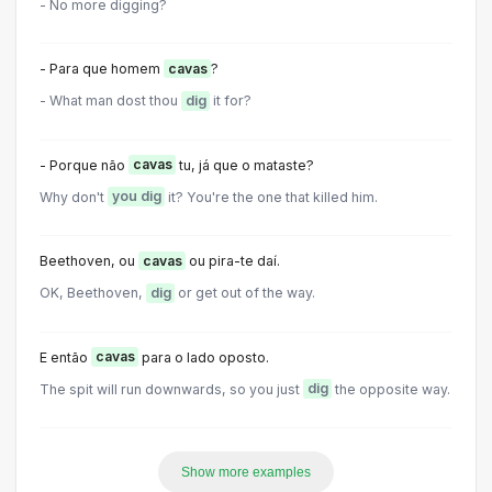
- No more digging?
- Para que homem
cavas
?
- What man dost thou
dig
it for?
- Porque não
cavas
tu, já que o mataste?
Why don't
you dig
it? You're the one that killed him.
Beethoven, ou
cavas
ou pira-te daí.
OK, Beethoven,
dig
or get out of the way.
E então
cavas
para o lado oposto.
The spit will run downwards, so you just
dig
the opposite way.
Show more examples