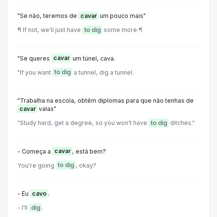
"Se não, teremos de
cavar
um pouco mais"
¶ If not, we'll just have
to dig
some more ¶
"Se queres
cavar
um túnel, cava.
"If you want
to dig
a tunnel, dig a tunnel.
"Trabalha na escola, obtém diplomas para que não tenhas de
cavar
valas"
"Study hard, get a degree, so you won't have
to dig
ditches."
- Começa a
cavar
, está bem?
You're going
to dig
, okay?
- Eu
cavo
.
- I'll
dig
.