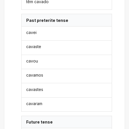
têm cavado
Past preterite tense
cavei
cavaste
cavou
cavamos
cavastes
cavaram
Future tense