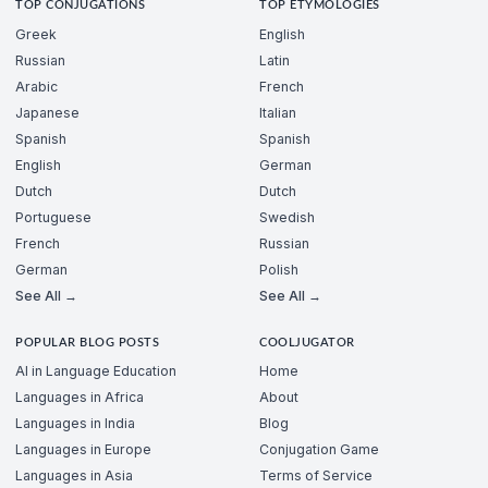
TOP CONJUGATIONS
TOP ETYMOLOGIES
Greek
English
Russian
Latin
Arabic
French
Japanese
Italian
Spanish
Spanish
English
German
Dutch
Dutch
Portuguese
Swedish
French
Russian
German
Polish
See All →
See All →
POPULAR BLOG POSTS
COOLJUGATOR
AI in Language Education
Home
Languages in Africa
About
Languages in India
Blog
Languages in Europe
Conjugation Game
Languages in Asia
Terms of Service