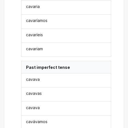
cavaria
cavaríamos
cavaríeis
cavariam
Past imperfect tense
cavava
cavavas
cavava
cavávamos