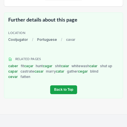
Further details about this page
LOCATION
Cooljugator
/
Portuguese
/
cavar
RELATED PAGES
caber
fit
caçar
hunt
cagar
shit
caiar
whitewash
calar
shut up
capar
castrate
casar
marry
catar
gather
cegar
blind
cevar
fatten
Back to Top