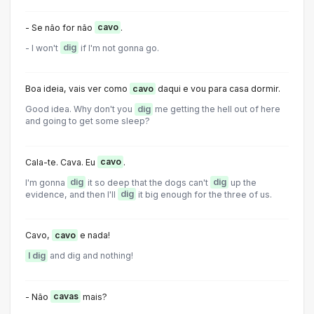
- Se não for não
cavo
.
- I won't
dig
if I'm not gonna go.
Boa ideia, vais ver como
cavo
daqui e vou para casa dormir.
Good idea. Why don't you
dig
me getting the hell out of here
and going to get some sleep?
Cala-te. Cava. Eu
cavo
.
I'm gonna
dig
it so deep that the dogs can't
dig
up the
evidence, and then I'll
dig
it big enough for the three of us.
Cavo,
cavo
e nada!
I dig
and dig and nothing!
- Não
cavas
mais?