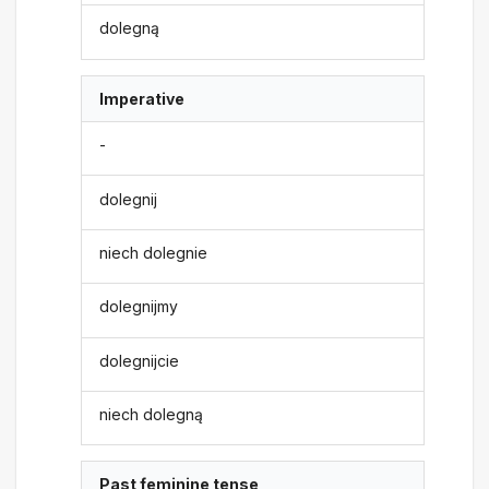
dolegną
Imperative
-
dolegnij
niech dolegnie
dolegnijmy
dolegnijcie
niech dolegną
Past feminine tense