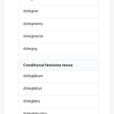
dolegnie
dolegniemy
dolegniecie
dolegną
Conditional feminine tense
doległabym
doległabyś
doległaby
doległybyśmy