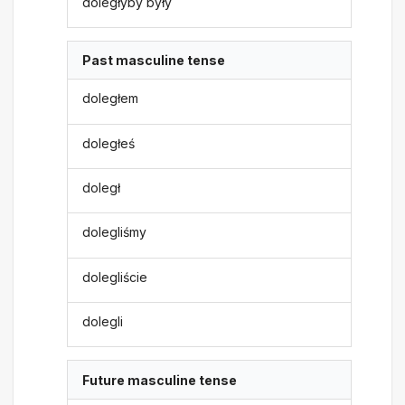
doległyby były
Past masculine tense
doległem
doległeś
doległ
dolegliśmy
dolegliście
dolegli
Future masculine tense