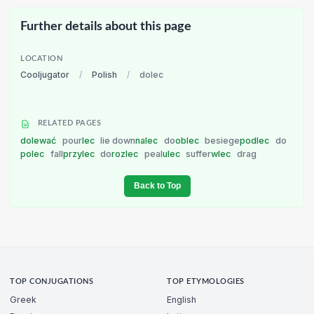
Further details about this page
LOCATION
Cooljugator
/
Polish
/
dolec
RELATED PAGES
dolewać
pour
lec
lie down
nalec
do
oblec
besiege
podlec
do
polec
fall
przylec
do
rozlec
peal
ulec
suffer
wlec
drag
Back to Top
TOP CONJUGATIONS
TOP ETYMOLOGIES
Greek
English