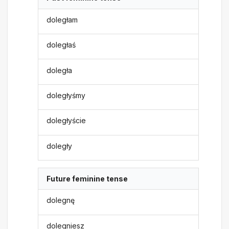
doległam
doległaś
doległa
doległyśmy
doległyście
doległy
Future feminine tense
dolegnę
dolegniesz