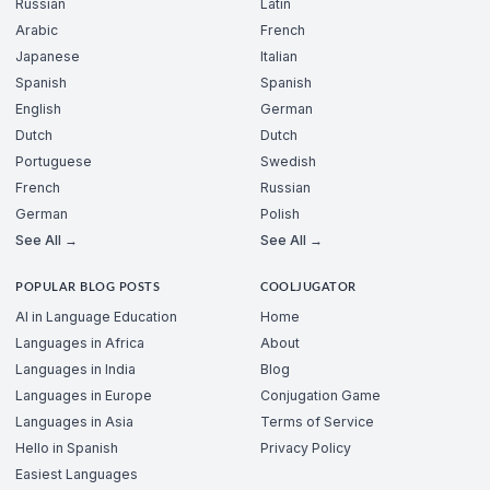
Russian
Latin
Arabic
French
Japanese
Italian
Spanish
Spanish
English
German
Dutch
Dutch
Portuguese
Swedish
French
Russian
German
Polish
See All →
See All →
POPULAR BLOG POSTS
COOLJUGATOR
AI in Language Education
Home
Languages in Africa
About
Languages in India
Blog
Languages in Europe
Conjugation Game
Languages in Asia
Terms of Service
Hello in Spanish
Privacy Policy
Easiest Languages