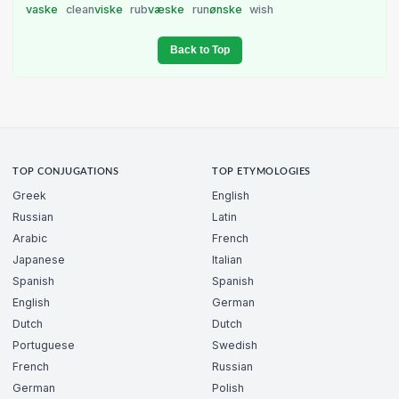
vaske
clean
viske
rub
væske
run
ønske
wish
Back to Top
TOP CONJUGATIONS
TOP ETYMOLOGIES
Greek
English
Russian
Latin
Arabic
French
Japanese
Italian
Spanish
Spanish
English
German
Dutch
Dutch
Portuguese
Swedish
French
Russian
German
Polish