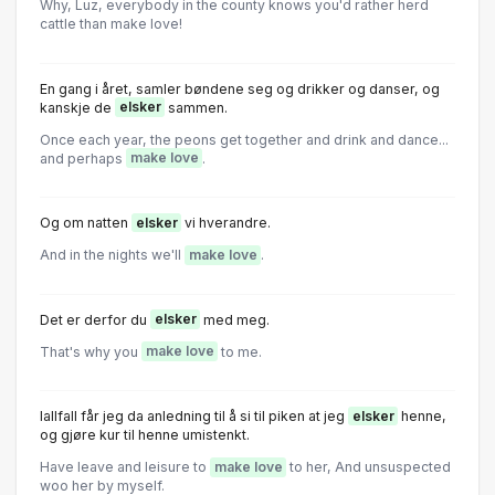
Why, Luz, everybody in the county knows you'd rather herd
cattle than make love!
En gang i året, samler bøndene seg og drikker og danser, og
kanskje de
elsker
sammen.
Once each year, the peons get together and drink and dance...
and perhaps
make love
.
Og om natten
elsker
vi hverandre.
And in the nights we'll
make love
.
Det er derfor du
elsker
med meg.
That's why you
make love
to me.
Iallfall får jeg da anledning til å si til piken at jeg
elsker
henne,
og gjøre kur til henne umistenkt.
Have leave and leisure to
make love
to her, And unsuspected
woo her by myself.