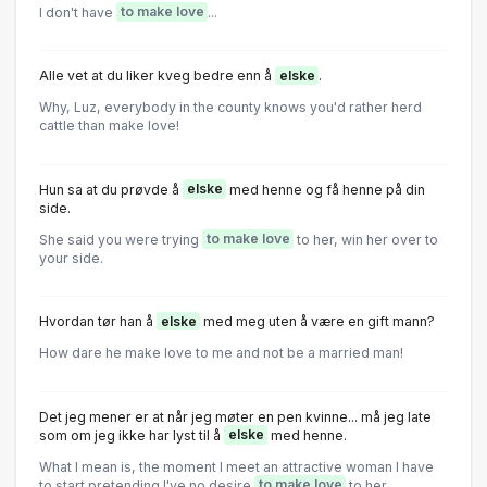
I don't have
to make love
...
Alle vet at du liker kveg bedre enn å
elske
.
Why, Luz, everybody in the county knows you'd rather herd
cattle than make love!
Hun sa at du prøvde å
elske
med henne og få henne på din
side.
She said you were trying
to make love
to her, win her over to
your side.
Hvordan tør han å
elske
med meg uten å være en gift mann?
How dare he make love to me and not be a married man!
Det jeg mener er at når jeg møter en pen kvinne... må jeg late
som om jeg ikke har lyst til å
elske
med henne.
What I mean is, the moment I meet an attractive woman l have
to start pretending I've no desire
to make love
to her.