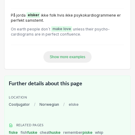
På jorda
elsker
ikke folk hvis ikke psykokardiogrammene er
perfekt samstemt.
On earth people don´t
make love
unless their psycho-
cardiograms are in perfect confluence.
Show more examples
Further details about this page
LOCATION
Cooljugator
/
Norwegian
/
elske
RELATED PAGES
fiske
fish
fuske
cheat
huske
remember
piske
whip