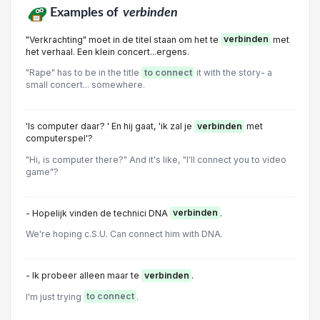
Examples of
verbinden
"Verkrachting" moet in de titel staan om het te
verbinden
met
het verhaal. Een klein concert...ergens.
"Rape" has to be in the title
to connect
it with the story- a
small concert... somewhere.
'Is computer daar? ' En hij gaat, 'ik zal je
verbinden
met
computerspel'?
"Hi, is computer there?" And it's like, "I'll connect you to video
game"?
- Hopelijk vinden de technici DNA
verbinden
.
We're hoping c.S.U. Can connect him with DNA.
- Ik probeer alleen maar te
verbinden
.
I'm just trying
to connect
.