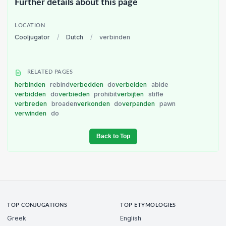
Further details about this page
LOCATION
Cooljugator
/
Dutch
/
verbinden
RELATED PAGES
herbinden
rebind
verbedden
do
verbeiden
abide
verbidden
do
verbieden
prohibit
verbijten
stifle
verbreden
broaden
verkonden
do
verpanden
pawn
verwinden
do
Back to Top
TOP CONJUGATIONS
TOP ETYMOLOGIES
Greek
English