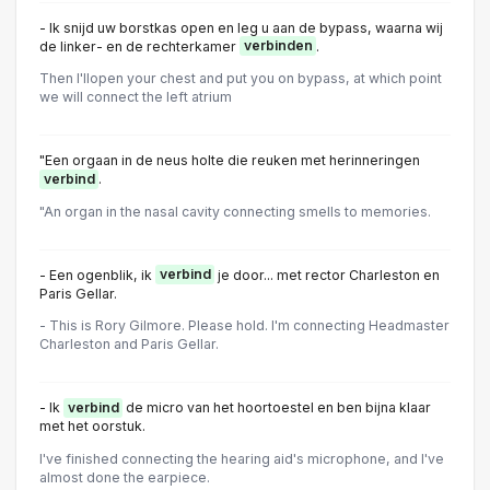
- Ik snijd uw borstkas open en leg u aan de bypass, waarna wij
de linker- en de rechterkamer
verbinden
.
Then I'llopen your chest and put you on bypass, at which point
we will connect the left atrium
"Een orgaan in de neus holte die reuken met herinneringen
verbind
.
"An organ in the nasal cavity connecting smells to memories.
- Een ogenblik, ik
verbind
je door... met rector Charleston en
Paris Gellar.
- This is Rory Gilmore. Please hold. I'm connecting Headmaster
Charleston and Paris Gellar.
- Ik
verbind
de micro van het hoortoestel en ben bijna klaar
met het oorstuk.
I've finished connecting the hearing aid's microphone, and I've
almost done the earpiece.