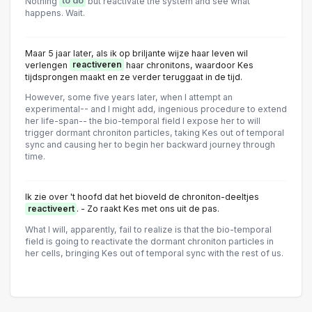
Nothing
to do
but reactivate the system and see what
happens. Wait.
Maar 5 jaar later, als ik op briljante wijze haar leven wil
verlengen
reactiveren
haar chronitons, waardoor Kes
tijdsprongen maakt en ze verder teruggaat in de tijd.
However, some five years later, when I attempt an
experimentaI-- and I might add, ingenious procedure to extend
her Iife-span-- the bio-temporaI field I expose her to will
trigger dormant chroniton particles, taking Kes out of temporal
sync and causing her to begin her backward journey through
time.
Ik zie over 't hoofd dat het bioveld de chroniton-deeltjes
reactiveert
. - Zo raakt Kes met ons uit de pas.
What I will, apparently, faiI to realize is that the bio-temporaI
field is going to reactivate the dormant chroniton particles in
her cells, bringing Kes out of temporal sync with the rest of us.