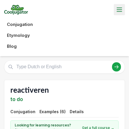
Conjugation
Etymology
Blog
reactiveren
to do
Conjugation
Examples (6)
Details
Looking for learning resources?
Get a full course →