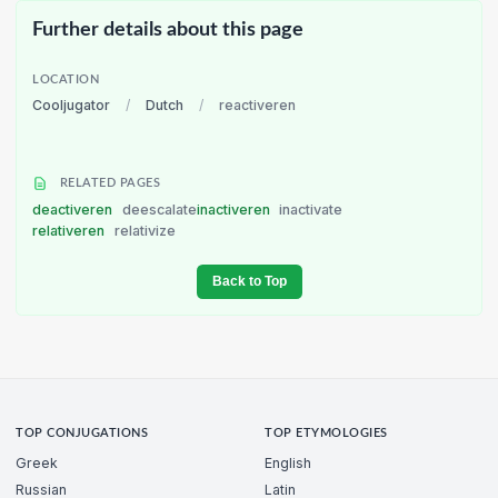
Further details about this page
LOCATION
Cooljugator
/
Dutch
/
reactiveren
RELATED PAGES
deactiveren
deescalate
inactiveren
inactivate
relativeren
relativize
Back to Top
TOP CONJUGATIONS
TOP ETYMOLOGIES
Greek
English
Russian
Latin