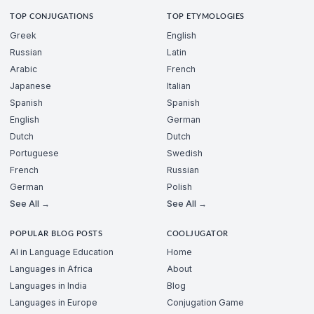
TOP CONJUGATIONS
TOP ETYMOLOGIES
Greek
English
Russian
Latin
Arabic
French
Japanese
Italian
Spanish
Spanish
English
German
Dutch
Dutch
Portuguese
Swedish
French
Russian
German
Polish
See All →
See All →
POPULAR BLOG POSTS
COOLJUGATOR
AI in Language Education
Home
Languages in Africa
About
Languages in India
Blog
Languages in Europe
Conjugation Game