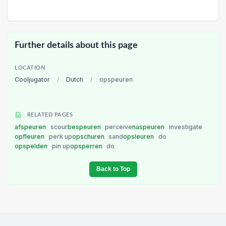
Further details about this page
LOCATION
Cooljugator
/
Dutch
/
opspeuren
RELATED PAGES
afspeuren
scour
bespeuren
perceive
naspeuren
investigate
opfleuren
perk up
opschuren
sand
opsleuren
do
opspelden
pin up
opsperren
do
Back to Top