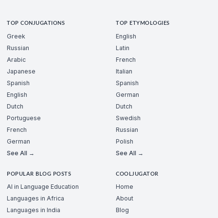
TOP CONJUGATIONS
TOP ETYMOLOGIES
Greek
English
Russian
Latin
Arabic
French
Japanese
Italian
Spanish
Spanish
English
German
Dutch
Dutch
Portuguese
Swedish
French
Russian
German
Polish
See All →
See All →
POPULAR BLOG POSTS
COOLJUGATOR
AI in Language Education
Home
Languages in Africa
About
Languages in India
Blog