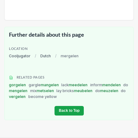
Further details about this page
LOCATION
Cooljugator
/
Dutch
/
mergelen
RELATED PAGES
gorgelen
gargle
mangelen
lack
meedelen
inform
mendelen
do
mengelen
mix
metselen
lay bricks
meubelen
do
meuzelen
do
vergelen
become yellow
Back to Top