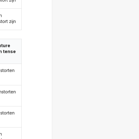
n
tort zijn
uture
in tense
nstorten
instorten
nstorten
n