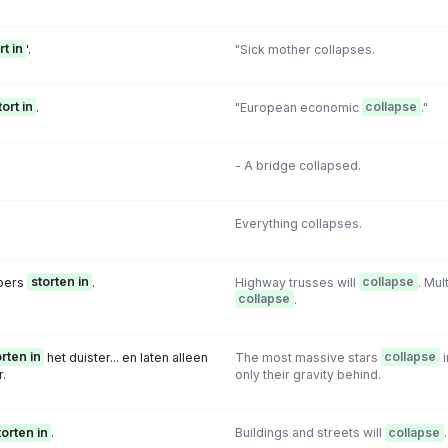
rt in
'.
"Sick mother collapses.
tort in
.
"European economic
collapse
."
- A bridge collapsed.
Everything collapses.
bers
storten in
.
Highway trusses will
collapse
. Mul
collapse
.
rten in
het duister... en laten alleen
The most massive stars
collapse
i
.
only their gravity behind.
torten in
.
Buildings and streets will
collapse
.