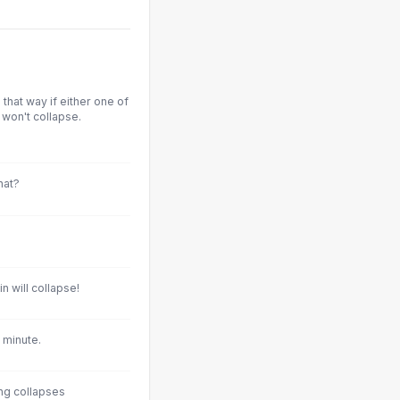
that way if either one of
 won't collapse.
hat?
n will collapse!
 minute.
ng collapses