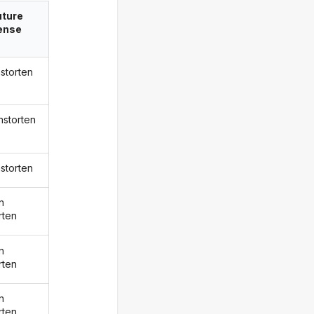
uture
ense
nstorten
instorten
nstorten
n
rten
n
rten
n
rten