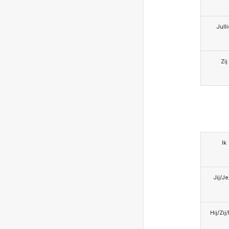
Jull
Zij
Ik
Jij/J
Hij/Zij