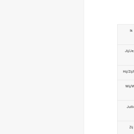
Ik
Jij/J
Hij/Zij
Wij/
Jull
Zij