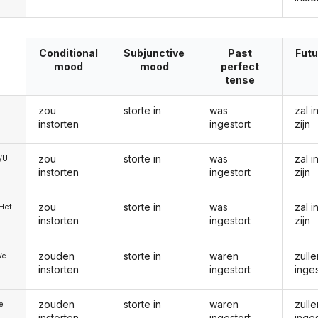
Conditional
Subjunctive
Past
Futu
mood
mood
perfect
tense
zou
storte in
was
zal i
instorten
ingestort
zijn
zou
storte in
was
zal i
e/U
instorten
ingestort
zijn
zou
storte in
was
zal i
/Het
instorten
ingestort
zijn
zouden
storte in
waren
zulle
We
instorten
ingestort
inges
zouden
storte in
waren
zulle
ie
instorten
ingestort
inges