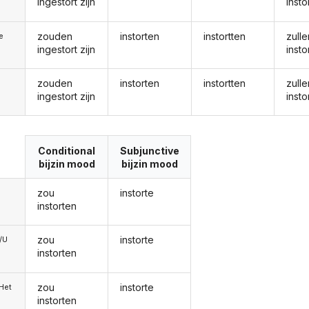
ingestort zijn
insto
zouden
instorten
instortten
zulle
ie
ingestort zijn
insto
zouden
instorten
instortten
zulle
ingestort zijn
insto
Conditional
Subjunctive
bijzin mood
bijzin mood
zou
instorte
instorten
zou
instorte
e/U
instorten
zou
instorte
/Het
instorten