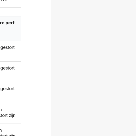
re perf.
ngestort
ngestort
ngestort
n
tort zijn
n
tort zijn