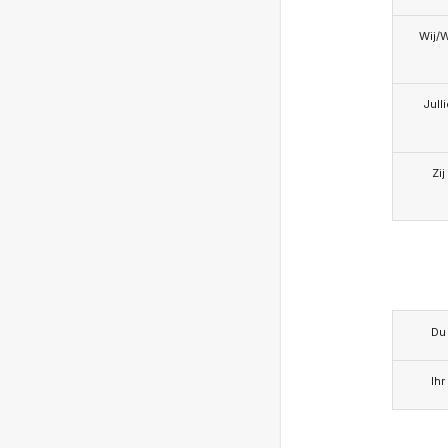
Wij/
Jull
Zij
Du
Ihr