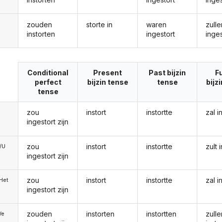
zouden
storte in
waren
zulle
instorten
ingestort
inges
Conditional
Present
Past bijzin
F
perfect
bijzin tense
tense
bijz
tense
zou
instort
instortte
zal i
ingestort zijn
zou
instort
instortte
zult 
e/U
ingestort zijn
zou
instort
instortte
zal i
/Het
ingestort zijn
zouden
instorten
instortten
zulle
We