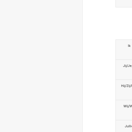
Ik
Jij/J
Hij/Zij
Wij/
Jull