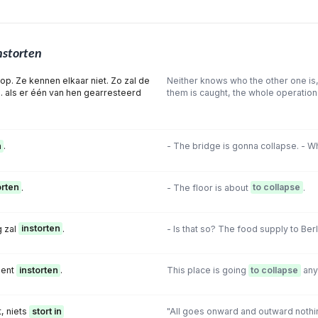
nstorten
p. Ze kennen elkaar niet. Zo zal de
Neither knows who the other one is, 
... als er één van hen gearresteerd
them is caught, the whole operation
n
.
- The bridge is gonna collapse. - W
orten
.
- The floor is about
to collapse
.
g zal
instorten
.
- Is that so? The food supply to Berli
ment
instorten
.
This place is going
to collapse
any
t, niets
stort in
"AII goes onward and outward nothi