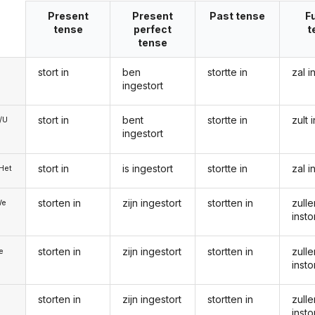
Present
Present
Past tense
F
tense
perfect
t
tense
stort in
ben
stortte in
zal i
ingestort
stort in
bent
stortte in
zult 
e/U
ingestort
stort in
is ingestort
stortte in
zal i
/Het
storten in
zijn ingestort
stortten in
zulle
We
insto
storten in
zijn ingestort
stortten in
zulle
ie
insto
storten in
zijn ingestort
stortten in
zulle
insto