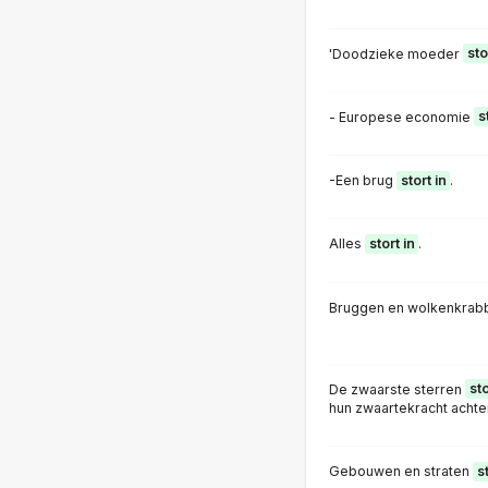
'Doodzieke moeder
sto
- Europese economie
s
-Een brug
stort in
.
Alles
stort in
.
Bruggen en wolkenkrab
De zwaarste sterren
sto
hun zwaartekracht achter
Gebouwen en straten
s