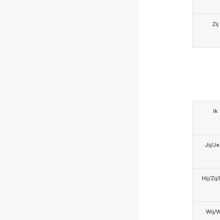
Zij
Ik
Jij/J
Hij/Zij
Wij/