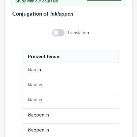
Study with our courses!
Conjugation
of
inklappen
Translation
Present tense
klap in
klapt in
klapt in
klappen in
klappen in