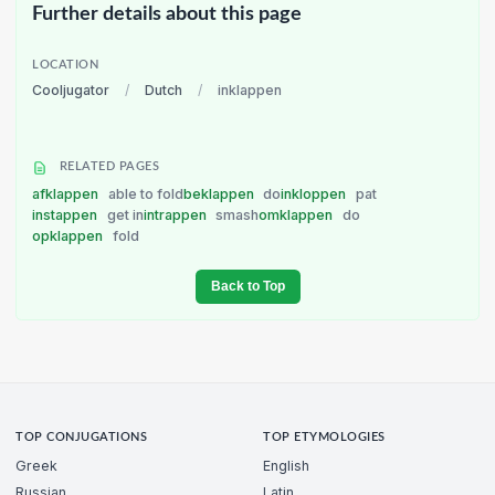
Further details about this page
LOCATION
Cooljugator
/
Dutch
/
inklappen
RELATED PAGES
afklappen
able to fold
beklappen
do
inkloppen
pat
instappen
get in
intrappen
smash
omklappen
do
opklappen
fold
Back to Top
TOP CONJUGATIONS
TOP ETYMOLOGIES
Greek
English
Russian
Latin