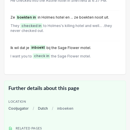
He checked into the Astine hotel in Sheffield at 6:37 PM.
Ze
boekten in
in Holmes hotel en ... ze boekten nooit uit.
They
checked in
to Holmes's killing hotel and well... ..they
never checked out.
Ik wil dat je
inboekt
bij the Sage Flower motel.
I want you to
check in
the Sage Flower motel.
Further details about this page
LOCATION
Cooljugator
/
Dutch
/
inboeken
RELATED PAGES