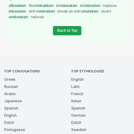
afboeken
flush
inbakken
do
inbeuken
do
inboeten
replace
inbouwen
drill in
inbreken
break an entry
insteken
insert
omboeken
rebook
Back to Top
TOP CONJUGATIONS
TOP ETYMOLOGIES
Greek
English
Russian
Latin
Arabic
French
Japanese
Italian
Spanish
Spanish
English
German
Dutch
Dutch
Portuguese
Swedish