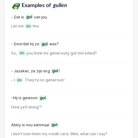
Examples of
gullen
- Dat is
gul
van jou.
Let me
do
this.
- Doordat hij zo
gul
was?
So,
do
you think his generosity got him killed?
- Jazeker, ze zijn erg
gul
!
- I
do
. They're so generous!
-Hij is gewoon
gul
.
How ya'll doing'?
Abby is nou eenmaal
gul
.
I don't loan them my credit card. Well, what can I say?