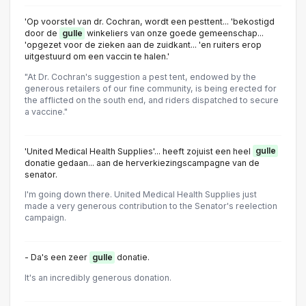
'Op voorstel van dr. Cochran, wordt een pesttent... 'bekostigd
door de
gulle
winkeliers van onze goede gemeenschap...
'opgezet voor de zieken aan de zuidkant... 'en ruiters erop
uitgestuurd om een vaccin te halen.'
"At Dr. Cochran's suggestion a pest tent, endowed by the
generous retailers of our fine community, is being erected for
the afflicted on the south end, and riders dispatched to secure
a vaccine."
'United Medical Health Supplies'... heeft zojuist een heel
gulle
donatie gedaan... aan de herverkiezingscampagne van de
senator.
I'm going down there. United Medical Health Supplies just
made a very generous contribution to the Senator's reelection
campaign.
- Da's een zeer
gulle
donatie.
It's an incredibly generous donation.