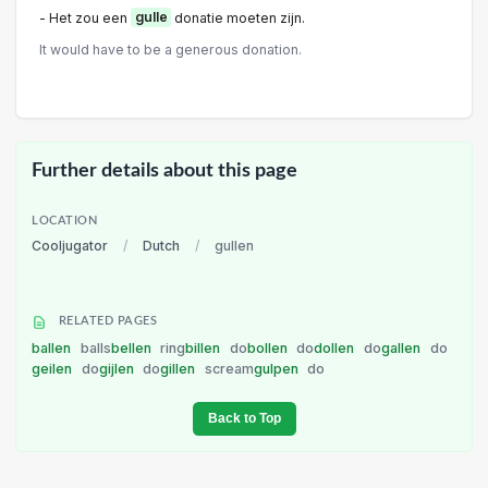
- Het zou een
gulle
donatie moeten zijn.
It would have to be a generous donation.
Further details about this page
LOCATION
Cooljugator
/
Dutch
/
gullen
RELATED PAGES
ballen
balls
bellen
ring
billen
do
bollen
do
dollen
do
gallen
do
geilen
do
gijlen
do
gillen
scream
gulpen
do
Back to Top