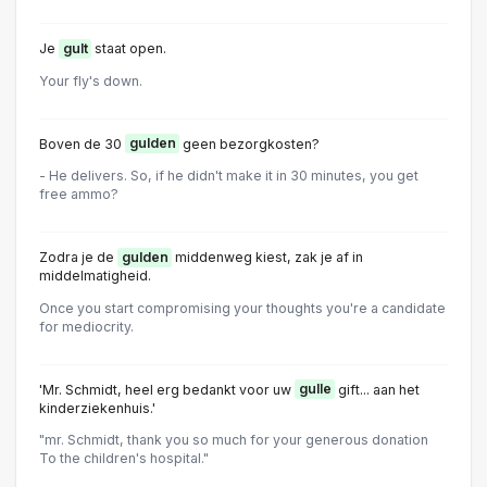
Je
gult
staat open.
Your fly's down.
Boven de 30
gulden
geen bezorgkosten?
- He delivers. So, if he didn't make it in 30 minutes, you get
free ammo?
Zodra je de
gulden
middenweg kiest, zak je af in
middelmatigheid.
Once you start compromising your thoughts you're a candidate
for mediocrity.
'Mr. Schmidt, heel erg bedankt voor uw
gulle
gift... aan het
kinderziekenhuis.'
"mr. Schmidt, thank you so much for your generous donation
To the children's hospital."