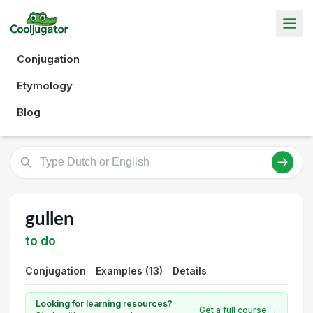
Conjugation
Etymology
Blog
gullen
to do
Conjugation
Examples (13)
Details
Looking for learning resources?
Get a full course →