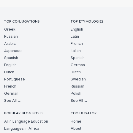
TOP CONJUGATIONS
TOP ETYMOLOGIES
Greek
English
Russian
Latin
Arabic
French
Japanese
Italian
Spanish
Spanish
English
German
Dutch
Dutch
Portuguese
Swedish
French
Russian
German
Polish
See All →
See All →
POPULAR BLOG POSTS
COOLJUGATOR
AI in Language Education
Home
Languages in Africa
About