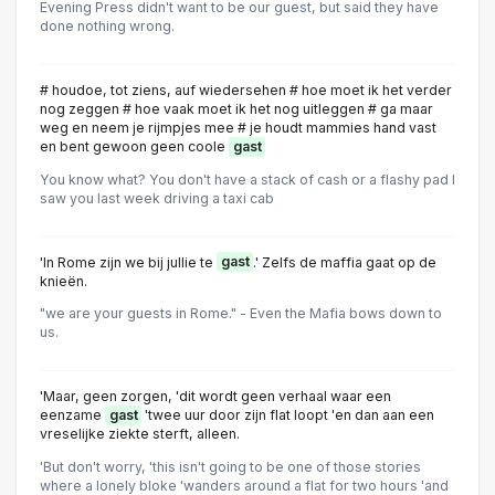
Evening Press didn't want to be our guest, but said they have
done nothing wrong.
# houdoe, tot ziens, auf wiedersehen # hoe moet ik het verder
nog zeggen # hoe vaak moet ik het nog uitleggen # ga maar
weg en neem je rijmpjes mee # je houdt mammies hand vast
en bent gewoon geen coole
gast
You know what? You don't have a stack of cash or a flashy pad I
saw you last week driving a taxi cab
'In Rome zijn we bij jullie te
gast
.' Zelfs de maffia gaat op de
knieën.
"we are your guests in Rome." - Even the Mafia bows down to
us.
'Maar, geen zorgen, 'dit wordt geen verhaal waar een
eenzame
gast
'twee uur door zijn flat loopt 'en dan aan een
vreselijke ziekte sterft, alleen.
'But don't worry, 'this isn't going to be one of those stories
where a lonely bloke 'wanders around a flat for two hours 'and