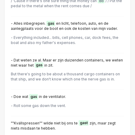
/ 'Cause if there's one sure thing that money can
do
/ / Put the
pedal to the metal when the rent comes due /
- Alles inbegrepen.
gas
en licht, telefoon, auto, en de
aanlegplaats voor de boot en ook de kosten van mijn vader.
- Everything included... bills, cell phones, car, dock fees, the
boat and also my father's expenses.
- Dat weten ze al. Maar er zijn duizenden containers, we weten
niet waar het
gas
in zit.
But there's going to be about a thousand cargo containers on
that ship, and we don't know which one the nerve gas is in.
- Doe wat
gas
in de ventilator.
- Roll some gas down the vent.
""Kvällspressen"" wilde niet bij ons te
gast
zijn, maar zegt
niets misdaan te hebben.