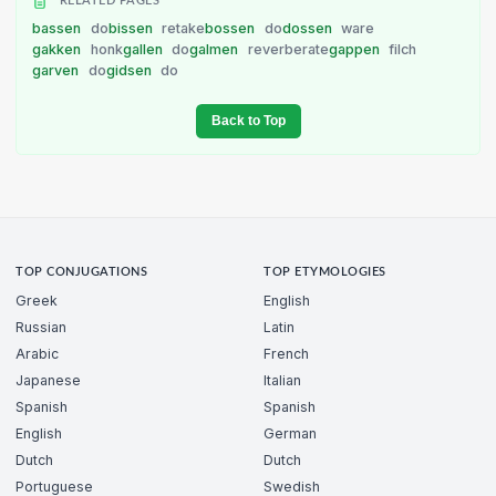
RELATED PAGES
bassen
do
bissen
retake
bossen
do
dossen
ware
gakken
honk
gallen
do
galmen
reverberate
gappen
filch
garven
do
gidsen
do
Back to Top
TOP CONJUGATIONS
TOP ETYMOLOGIES
Greek
English
Russian
Latin
Arabic
French
Japanese
Italian
Spanish
Spanish
English
German
Dutch
Dutch
Portuguese
Swedish