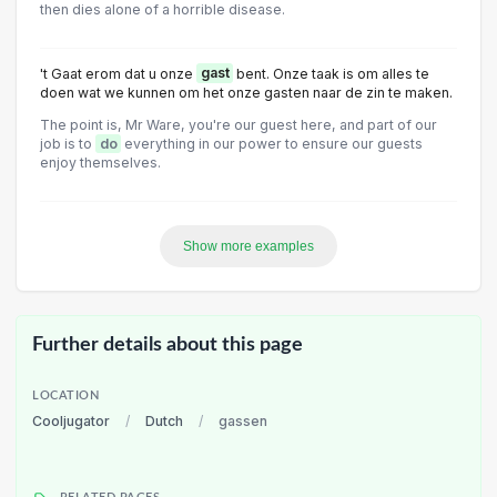
then dies alone of a horrible disease.
't Gaat erom dat u onze
gast
bent. Onze taak is om alles te
doen wat we kunnen om het onze gasten naar de zin te maken.
The point is, Mr Ware, you're our guest here, and part of our
job is to
do
everything in our power to ensure our guests
enjoy themselves.
Show more examples
Further details about this page
LOCATION
Cooljugator
/
Dutch
/
gassen