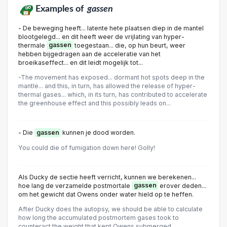
Examples of
gassen
- De beweging heeft... latente hete plaatsen diep in de mantel
blootgelegd... en dit heeft weer de vrijlating van hyper-
thermale
gassen
toegestaan... die, op hun beurt, weer
hebben bijgedragen aan de acceleratie van het
broeikaseffect... en dit leidt mogelijk tot...
-The movement has exposed... dormant hot spots deep in the
mantle... and this, in turn, has allowed the release of hyper-
thermal gases... which, in its turn, has contributed to accelerate
the greenhouse effect and this possibly leads on...
- Die
gassen
kunnen je dood worden.
You could die of fumigation down here! Golly!
Als Ducky de sectie heeft verricht, kunnen we berekenen...
hoe lang de verzamelde postmortale
gassen
erover deden...
om het gewicht dat Owens onder water hield op te heffen.
After Ducky does the autopsy, we should be able to calculate
how long the accumulated postmortem gases took to
counteract the weight that kept Owens submerged.