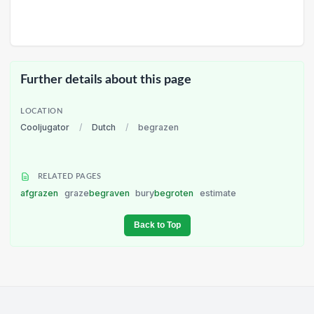
Further details about this page
LOCATION
Cooljugator
/
Dutch
/
begrazen
RELATED PAGES
afgrazen
graze
begraven
bury
begroten
estimate
Back to Top