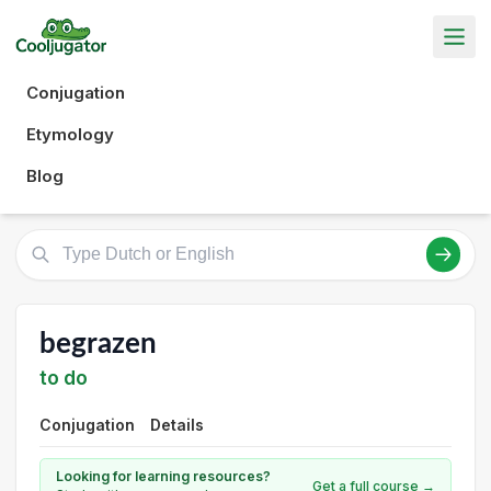
Conjugation
Etymology
Blog
begrazen
to do
Conjugation
Details
Looking for learning resources?
Get a full course →