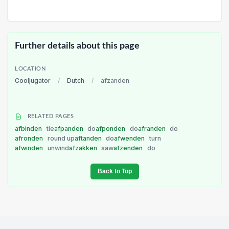
Further details about this page
LOCATION
Cooljugator
/
Dutch
/
afzanden
RELATED PAGES
afbinden
tie
afpanden
do
afponden
do
afranden
do
afronden
round up
aftanden
do
afwenden
turn
afwinden
unwind
afzakken
saw
afzenden
do
Back to Top