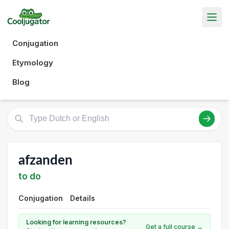
Conjugation
Etymology
Blog
afzanden
to do
Conjugation
Details
Looking for learning resources?
Get a full course →