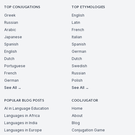
TOP CONJUGATIONS
TOP ETYMOLOGIES
Greek
English
Russian
Latin
Arabic
French
Japanese
Italian
Spanish
Spanish
English
German
Dutch
Dutch
Portuguese
Swedish
French
Russian
German
Polish
See All →
See All →
POPULAR BLOG POSTS
COOLJUGATOR
AI in Language Education
Home
Languages in Africa
About
Languages in India
Blog
Languages in Europe
Conjugation Game