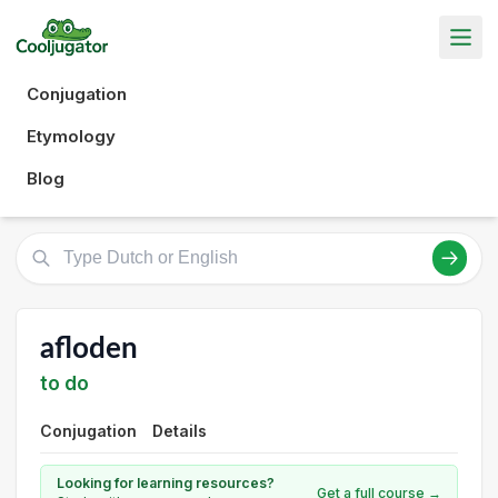
Conjugation
Etymology
Blog
afloden
to do
Conjugation
Details
Looking for learning resources?
Get a full course →