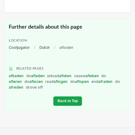
Further details about this page
LOCATION
Cooljugator
/
Dutch
/
afloden
RELATED PAGES
afkaden
do
afladen
unload
aflaten
cease
afleken
do
afleren
do
aflezen
read
aflogen
do
aflopen
end
afraden
do
afreden
drove off
Back to Top