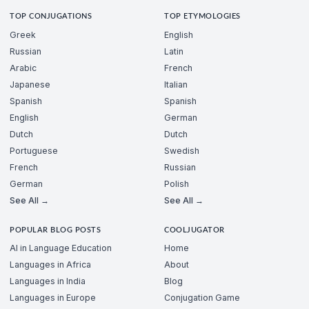
TOP CONJUGATIONS
TOP ETYMOLOGIES
Greek
English
Russian
Latin
Arabic
French
Japanese
Italian
Spanish
Spanish
English
German
Dutch
Dutch
Portuguese
Swedish
French
Russian
German
Polish
See All →
See All →
POPULAR BLOG POSTS
COOLJUGATOR
AI in Language Education
Home
Languages in Africa
About
Languages in India
Blog
Languages in Europe
Conjugation Game