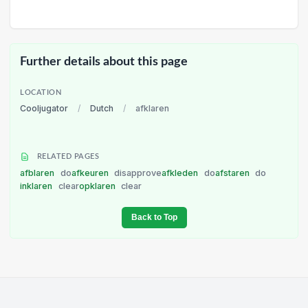
Further details about this page
LOCATION
Cooljugator
/
Dutch
/
afklaren
RELATED PAGES
afblaren
do
afkeuren
disapprove
afkleden
do
afstaren
do
inklaren
clear
opklaren
clear
Back to Top