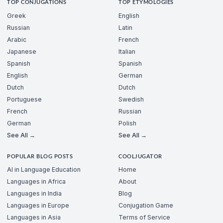
TOP CONJUGATIONS
TOP ETYMOLOGIES
Greek
English
Russian
Latin
Arabic
French
Japanese
Italian
Spanish
Spanish
English
German
Dutch
Dutch
Portuguese
Swedish
French
Russian
German
Polish
See All →
See All →
POPULAR BLOG POSTS
COOLJUGATOR
AI in Language Education
Home
Languages in Africa
About
Languages in India
Blog
Languages in Europe
Conjugation Game
Languages in Asia
Terms of Service