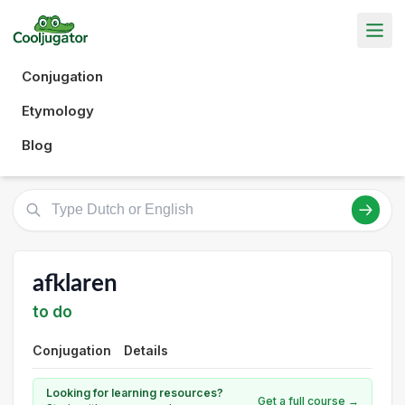
Conjugation
Etymology
Blog
afklaren
to do
Conjugation
Details
Looking for learning resources?
Get a full course →