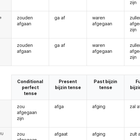
zijn
zouden
ga af
waren
zulle
ie
afgaan
afgegaan
afge
zijn
zouden
ga af
waren
zulle
afgaan
afgegaan
afge
zijn
Conditional
Present
Past bijzin
F
perfect
bijzin tense
tense
bijz
tense
zou
afga
afging
zal 
afgegaan
zijn
zou
afgaat
afging
zult
e/U
afgegaan