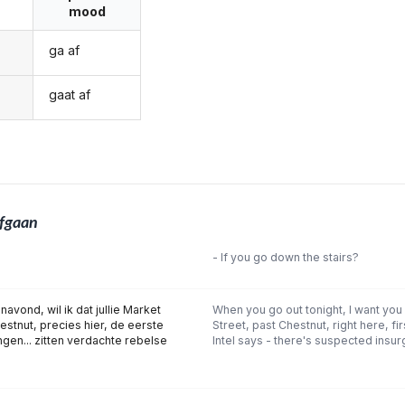
mood
ga af
gaat af
fgaan
- If you go down the stairs?
anavond, wil ik dat jullie Market
When you go out tonight, I want you
hestnut, precies hier, de eerste
Street, past Chestnut, right here, fi
ngen... zitten verdachte rebelse
Intel says - there's suspected insurg