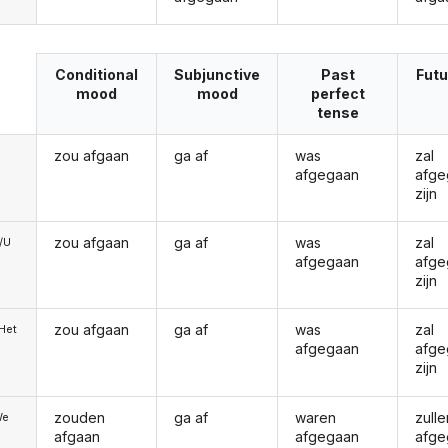
Conditional
Subjunctive
Past
Futu
mood
mood
perfect
tense
zou afgaan
ga af
was
zal
afgegaan
afge
zijn
zou afgaan
ga af
was
zal
e/U
afgegaan
afge
zijn
zou afgaan
ga af
was
zal
/Het
afgegaan
afge
zijn
zouden
ga af
waren
zulle
We
afgaan
afgegaan
afge