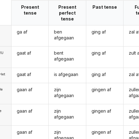
Present
Present
Past tense
F
tense
perfect
t
tense
ga af
ben
ging af
zal 
afgegaan
gaat af
bent
ging af
zult
e/U
afgegaan
gaat af
is afgegaan
ging af
zal 
/Het
gaan af
zijn
gingen af
zulle
We
afgegaan
afga
gaan af
zijn
gingen af
zulle
ie
afgegaan
afga
gaan af
zijn
gingen af
zulle
afgegaan
afga