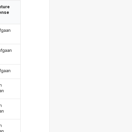
uture
ense
afgaan
 afgaan
afgaan
n
an
n
an
n
an