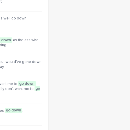
t!
 as well go down
o down
as the ass who
hing.
ge, l would've gone down
ay.
 want me to
go down
eally don't want me to
go
yes
go down
.