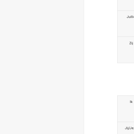
Jull
Zij
Ik
Jij/J