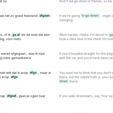
at zo.
And if we go down in flames, so be i
 we net zo goed feestend
afgaan
.
If we're going
to go down
... might
swinging.
s, of ik
ga af
als de ezel die een
Work harder, Gibbs, I'm about to
g
eg, voor niets.
took a fake shot in the chest for not
n waren afgegaan... was ik naar
If you'd headed straight for the ed
jij niets gemankeerd.
with the car and you'd have been ok
 niet wilt dat ik erop
afga
... maar in
You want me to think that you don't
 ik erop
afga
.
there, but the subtle truth is, you r
down
there.
trap
afgaat
, gaan je ogen naar
If you walk downstairs, say, Your e