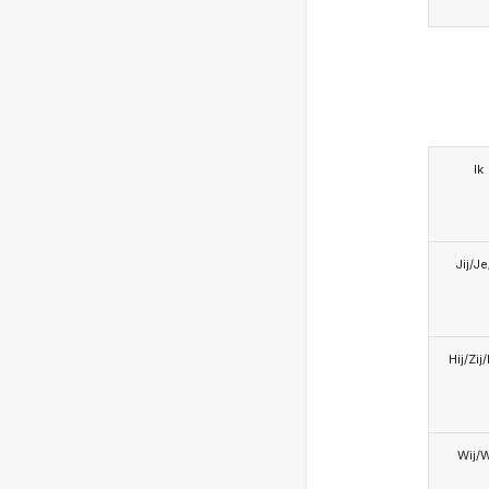
Ik
Jij/J
Hij/Zij
Wij/