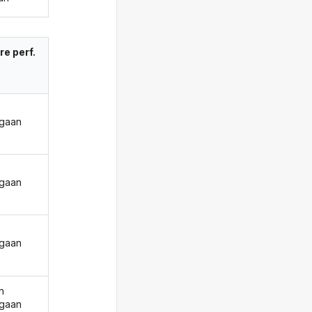
re perf.
gaan
gaan
gaan
n
gaan