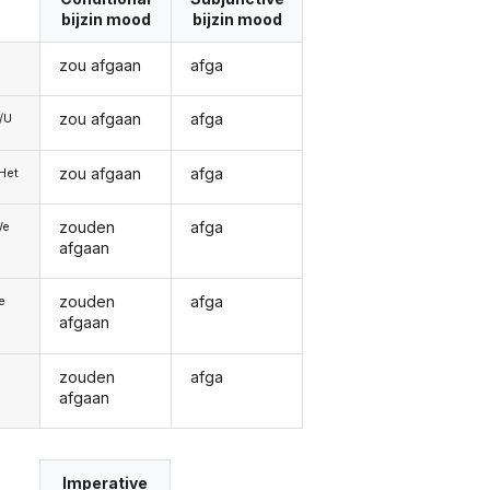
bijzin mood
bijzin mood
zou afgaan
afga
zou afgaan
afga
e/U
zou afgaan
afga
/Het
zouden
afga
We
afgaan
zouden
afga
ie
afgaan
zouden
afga
afgaan
Imperative