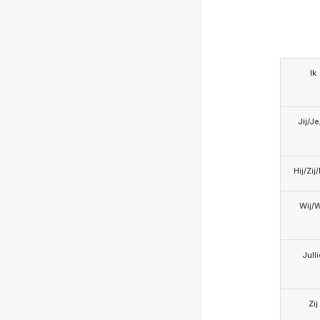
Ik
Jij/J
Hij/Zij
Wij/
Jull
Zij