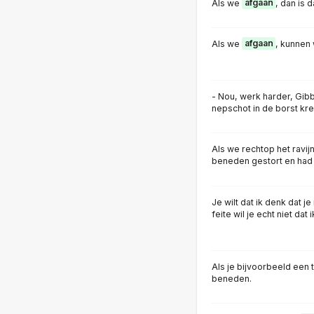
Als we
afgaan
, dan is d
Als we
afgaan
, kunnen
- Nou, werk harder, Gibb
nepschot in de borst kre
Als we rechtop het ravij
beneden gestort en had 
Je wilt dat ik denk dat je
feite wil je echt niet dat
Als je bijvoorbeeld een 
beneden.