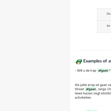
Du
Ihr
Examples of
a
- Wilt u de trap
afgaan
?
Als jullie erop uit gaan v
Street
afgaan
, langs C
twee huizen zegt inlichti
activiteiten.