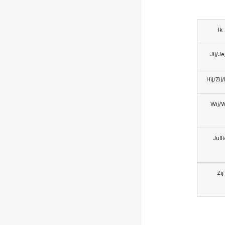
Ik
Jij/J
Hij/Zij
Wij/
Jull
Zij