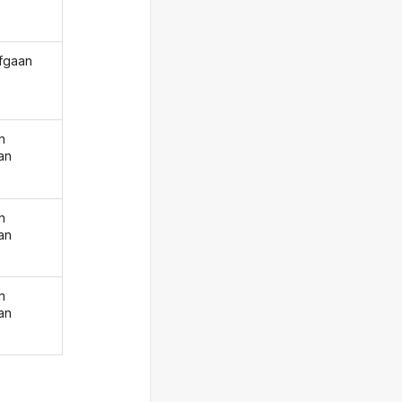
afgaan
n
an
n
an
n
an