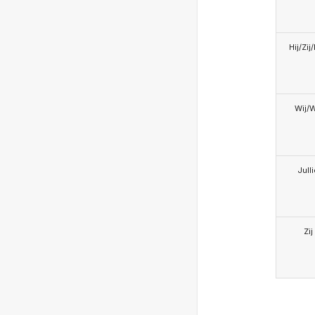
Hij/Zij
Wij/
Jull
Zij