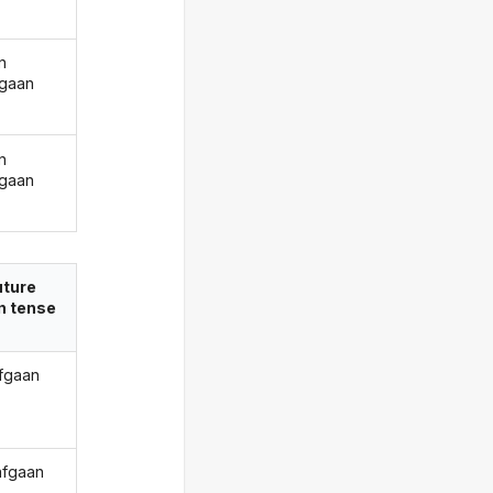
n
gaan
n
gaan
uture
in tense
afgaan
 afgaan