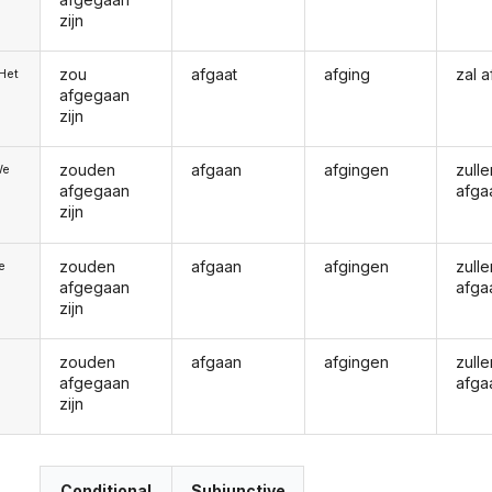
zijn
zou
afgaat
afging
zal 
/Het
afgegaan
zijn
zouden
afgaan
afgingen
zulle
We
afgegaan
afga
zijn
zouden
afgaan
afgingen
zulle
ie
afgegaan
afga
zijn
zouden
afgaan
afgingen
zulle
afgegaan
afga
zijn
Conditional
Subjunctive