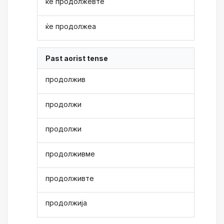
ќе продолжевте
ќе продолжеа
Past aorist tense
продолжив
продолжи
продолжи
продолживме
продолживте
продолжија