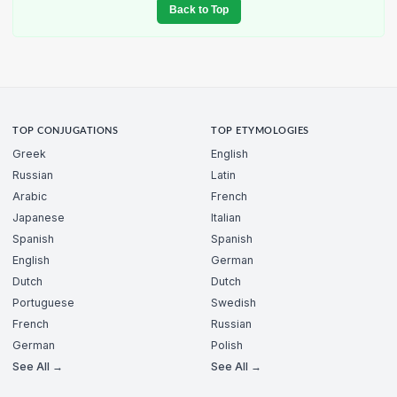
Back to Top
TOP CONJUGATIONS
TOP ETYMOLOGIES
Greek
English
Russian
Latin
Arabic
French
Japanese
Italian
Spanish
Spanish
English
German
Dutch
Dutch
Portuguese
Swedish
French
Russian
German
Polish
See All →
See All →