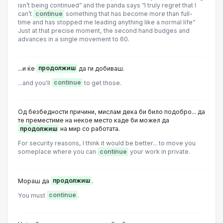
isn’t being continued” and the panda says “I truly regret that I
can’t
continue
something that has become more than full-
time and has stopped me leading anything like a normal life”
Just at that precise moment, the second hand budges and
advances in a single movement to 60.
...и ќе
продолжиш
да ги добиваш.
...and you'll
continue
to get those.
Од безбедности причини, мислам дека би било подобро... да
те преместиме на некое место каде би можел да
продолжиш
на мир со работата.
For security reasons, I think it would be better... to move you
someplace where you can
continue
your work in private.
Мораш да
продолжиш
.
You must
continue
.