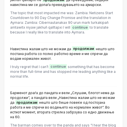
навистина ми се допаѓа преведувањето на ајмарски.
The topic that most impacted me was: Zambia: Netizens Start
Countdown to 90 Day Change Promise and the translation in
Aymara: Zambia: Cibernautanakax 90 urun mark turkakipañ
amtawitx niyaw jakhuñ qalltapxi I will
continue
to translate
because I really like to translate into Aymara.
Навистина жалам што не можам да
продолжам
нешто што
постана работа со полно работно време и ме спречи да
водам нормален живот.
I truly regret that I can’t
continue
something that has become
more than full-time and has stopped me leading anything like a
normal life.
Барменот доаѓа до пандата и вели „Слушам, блогот нема да
продолжи“, а пандата вели „Навистина жалам што не можам
да
продолжам
нешто што беше повеќе од постојана
работа и ме спречи во водењето на нормален живот“. Во
истиот момент, втората стрелка забрзува со едно движење
на 60.
The barman comes over to the panda and says “I hear the blog