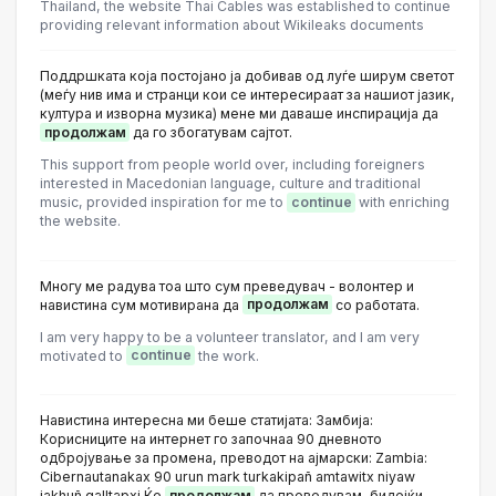
Thailand, the website Thai Cables was established to continue
providing relevant information about Wikileaks documents
Поддршката која постојано ја добивав од луѓе ширум светот
(меѓу нив има и странци кои се интересираат за нашиот јазик,
култура и изворна музика) мене ми даваше инспирација да
продолжам
да го збогатувам сајтот.
This support from people world over, including foreigners
interested in Macedonian language, culture and traditional
music, provided inspiration for me to
continue
with enriching
the website.
Многу ме радува тоа што сум преведувач - волонтер и
навистина сум мотивирана да
продолжам
со работата.
I am very happy to be a volunteer translator, and I am very
motivated to
continue
the work.
Навистина интересна ми беше статијата: Замбија:
Корисниците на интернет го започнаа 90 дневното
одбројување за промена, преводот на ајмарски: Zambia:
Cibernautanakax 90 urun mark turkakipañ amtawitx niyaw
jakhuñ qalltapxi Ќе
продолжам
да преведувам, бидејќи