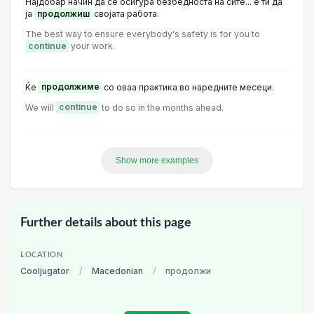
Најдобар начин да се осигура безбедноста на сите... е ти да
ја
продолжиш
својата работа.
The best way to ensure everybody's safety is for you to
continue
your work.
Ќе
продолжиме
со оваа практика во наредните месеци.
We will
continue
to do so in the months ahead.
Show more examples
Further details about this page
LOCATION
Cooljugator
/
Macedonian
/
продолжи