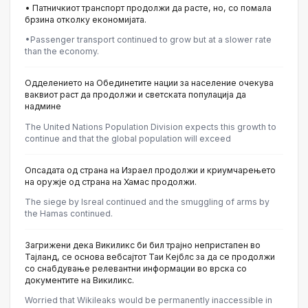
• Патничкиот транспорт продолжи да расте, но, со помала
брзина отколку економијата.
•Passenger transport continued to grow but at a slower rate
than the economy.
Одделението на Обединетите нации за население очекува
ваквиот раст да продолжи и светската популација да
надмине
The United Nations Population Division expects this growth to
continue and that the global population will exceed
Опсадата од страна на Израел продолжи и криумчарењето
на оружје од страна на Хамас продолжи.
The siege by Isreal continued and the smuggling of arms by
the Hamas continued.
Загрижени дека Викиликс би бил трајно непристапен во
Тајланд, се основа вебсајтот Таи Кејблс за да се продолжи
со снабдување релевантни информации во врска со
документите на Викиликс.
Worried that Wikileaks would be permanently inaccessible in