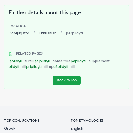
Further details about this page
LOCATION
Cooljugator
/
Lithuanian
/
perpildyti
RELATED PAGES
išpildyti
fulfill
išsipildyti
come true
papildyti
supplement
pildyti
fill
pripildyti
fill up
užpildyti
fill
Back to Top
TOP CONJUGATIONS
TOP ETYMOLOGIES
Greek
English