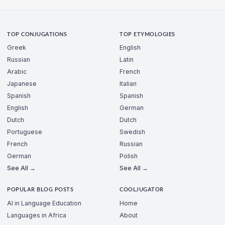
TOP CONJUGATIONS
TOP ETYMOLOGIES
Greek
English
Russian
Latin
Arabic
French
Japanese
Italian
Spanish
Spanish
English
German
Dutch
Dutch
Portuguese
Swedish
French
Russian
German
Polish
See All →
See All →
POPULAR BLOG POSTS
COOLJUGATOR
AI in Language Education
Home
Languages in Africa
About