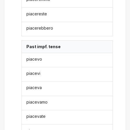
piacereste
piacerebbero
Past impf. tense
piacevo
piacevi
piaceva
piacevamo
piacevate