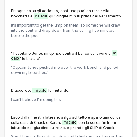
Bisogna saltargli addosso, cosi' uno puo' entrare nella
bocchetta e
calarsi
giu' cinque minuti prima del versamento.
It's important to get the jump on them, so someone will crawl
into the vent and drop down from the ceiling five minutes
before the pour.
"Il capitano Jones mi spinse contro il banco da lavoro e
mi
calo
' le brache".
"Captain Jones pushed me over the work bench and pulled
down my breeches."
D'accordo,
mi calo
le mutande.
I can't believe I'm doing this.
Esco dalla finestra laterale, salgo sul tetto e sparo una corda
sulla casa di Chuck e Sarah,
mi calo
con la corda fin li', mi
intrufolo nel giardino sul retro, e prendo gli SLIP di Chuck.
See, I hop out the side window and I climb up onto the roof and