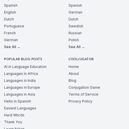
Spanish
Spanish
English
German
Dutch
Dutch
Portuguese
Swedish
French
Russian
German
Polish
See All →
See All →
POPULAR BLOG POSTS
COOLJUGATOR
AI in Language Education
Home
Languages in Africa
About
Languages in India
Blog
Languages in Europe
Conjugation Game
Languages in Asia
Terms of Service
Hello in Spanish
Privacy Policy
Easiest Languages
Hard Words
Thank You
Learn Italian