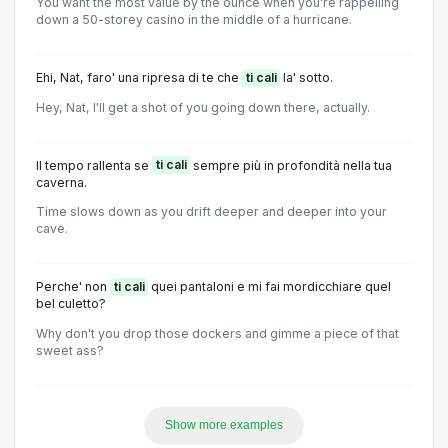
You want the most value by the ounce when you're rappelling
down a 50-storey casino in the middle of a hurricane.
Ehi, Nat, faro' una ripresa di te che
ti cali
la' sotto.
Hey, Nat, I'll get a shot of you going down there, actually.
Il tempo rallenta se
ti cali
sempre più in profondità nella tua
caverna.
Time slows down as you drift deeper and deeper into your
cave.
Perche' non
ti cali
quei pantaloni e mi fai mordicchiare quel
bel culetto?
Why don't you drop those dockers and gimme a piece of that
sweet ass?
Show more examples