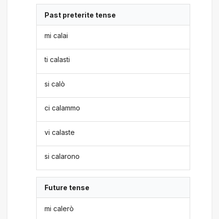
Past preterite tense
mi calai
ti calasti
si calò
ci calammo
vi calaste
si calarono
Future tense
mi calerò