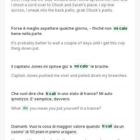
I shoot a cord over to Chuck and Sarah's place. I zip line
across, I sneak into the back patio, grab Chuck's pants.
Forse è meglio aspettare qualche giorno, - finché non
mi calo
bene nella parte.
It's probably better to wait a couple of days until I get this cop
thing down pat.
Il capitano Jones mi spinse giu' e
mi calo
' le brache.
Captain Jones pushed me over and pulled down my breeches.
Che vuol dire che
ti cali
in uno stato di trance? Mi auto
ipnotizzo. E' semplice, davvero.
What
do
you mean you put yourself in a trance?
Diamanti. Vuoi la cosa di maggior valore quando
ti cali
da un
casino' di 50 piani in pieno uragano.