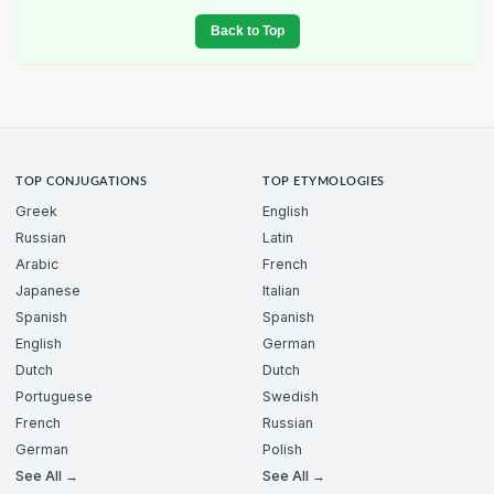
Back to Top
TOP CONJUGATIONS
TOP ETYMOLOGIES
Greek
English
Russian
Latin
Arabic
French
Japanese
Italian
Spanish
Spanish
English
German
Dutch
Dutch
Portuguese
Swedish
French
Russian
German
Polish
See All →
See All →