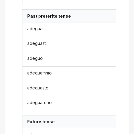
Past preterite tense
adeguai
adeguasti
adeguò
adeguammo
adeguaste
adeguarono
Future tense