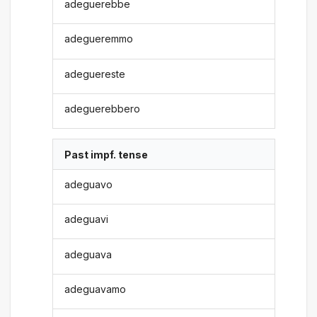
adeguerebbe
adegueremmo
adeguereste
adeguerebbero
Past impf. tense
adeguavo
adeguavi
adeguava
adeguavamo