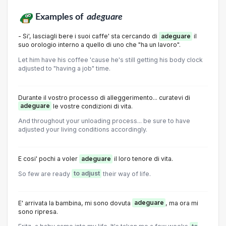
Examples of
adeguare
- Si', lasciagli bere i suoi caffe' sta cercando di
adeguare
il
suo orologio interno a quello di uno che "ha un lavoro".
Let him have his coffee 'cause he's still getting his body clock
adjusted to "having a job" time.
Durante il vostro processo di alleggerimento... curatevi di
adeguare
le vostre condizioni di vita.
And throughout your unloading process... be sure to have
adjusted your living conditions accordingly.
E cosi' pochi a voler
adeguare
il loro tenore di vita.
So few are ready
to adjust
their way of life.
E' arrivata la bambina, mi sono dovuta
adeguare
, ma ora mi
sono ripresa.