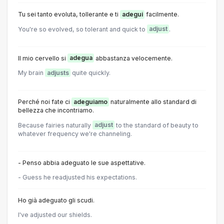
Tu sei tanto evoluta, tollerante e ti
adegui
facilmente.
You're so evolved, so tolerant and quick to
adjust
.
Il mio cervello si
adegua
abbastanza velocemente.
My brain
adjusts
quite quickly.
Perché noi fate ci
adeguiamo
naturalmente allo standard di
bellezza che incontriamo.
Because fairies naturally
adjust
to the standard of beauty to
whatever frequency we're channeling.
- Penso abbia adeguato le sue aspettative.
- Guess he readjusted his expectations.
Ho già adeguato gli scudi.
I've adjusted our shields.