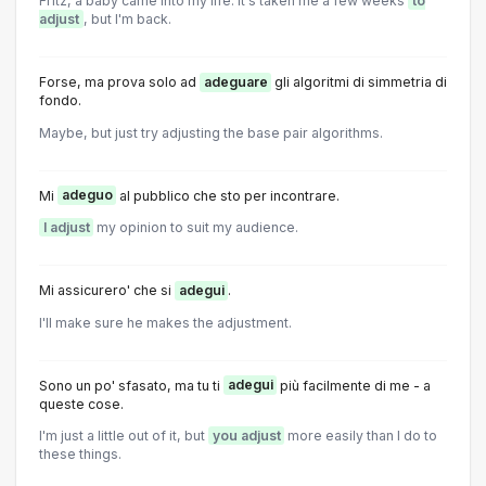
Fritz, a baby came into my life. It's taken me a few weeks
to
adjust
, but I'm back.
Forse, ma prova solo ad
adeguare
gli algoritmi di simmetria di
fondo.
Maybe, but just try adjusting the base pair algorithms.
Mi
adeguo
al pubblico che sto per incontrare.
I adjust
my opinion to suit my audience.
Mi assicurero' che si
adegui
.
I'll make sure he makes the adjustment.
Sono un po' sfasato, ma tu ti
adegui
più facilmente di me - a
queste cose.
I'm just a little out of it, but
you adjust
more easily than I do to
these things.