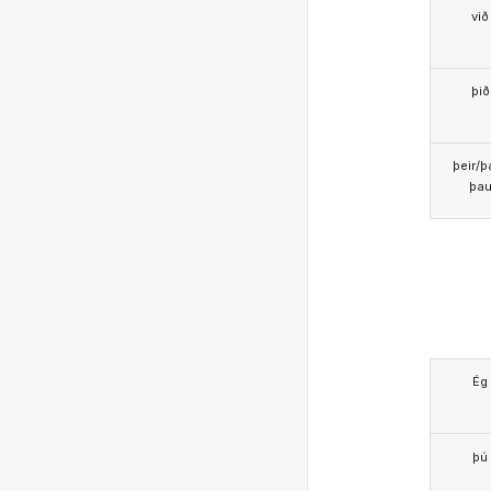
við
þið
þeir/þ
þa
Ég
þú