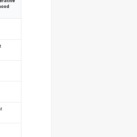
erative
ood
t
st