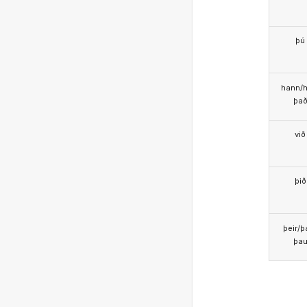
þú
hann/h
þa
við
þið
þeir/þ
þa