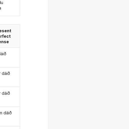
du
a
esent
rfect
ense
dáið
r dáið
r dáið
m dáið