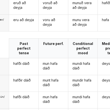
eruð að
voruð að
munuð vera
hafi
deyja
deyja
að deyja
eru að deyja
voru að
munu vera
hafa
ær/
deyja
að deyja
u
Past
Future perf.
Conditional
Med
perfect
perfect
pr
tense
mood
t
hafði dáið
mun hafa
mundi hafa
deys
dáið
dáið
hafðir dáið
munt hafa
mundir hafa
deys
dáið
dáið
hafði dáið
mun hafa
mundi hafa
deys
ún/
dáið
dáið
ð