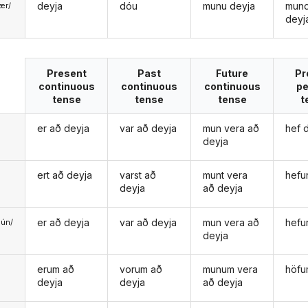
deyja
dóu
munu deyja
mun
ær/
deyj
u
Present
Past
Future
Pr
continuous
continuous
continuous
pe
tense
tense
tense
t
er að deyja
var að deyja
mun vera að
hef 
deyja
ert að deyja
varst að
munt vera
hefu
deyja
að deyja
er að deyja
var að deyja
mun vera að
hefu
ún/
deyja
ð
erum að
vorum að
munum vera
höfu
deyja
deyja
að deyja