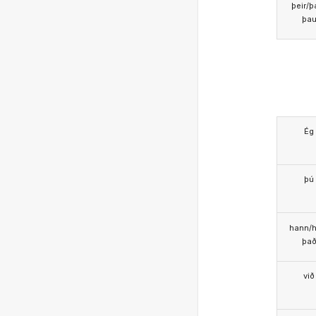
þeir/þ
þa
Ég
þú
hann/h
þa
við