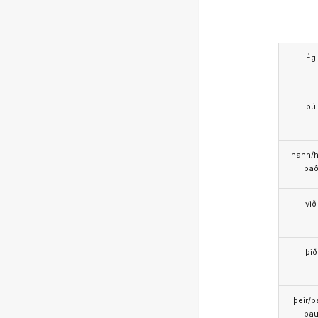
Ég
þú
hann/h
þa
við
þið
þeir/þ
þa