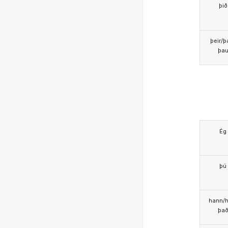
þið
þeir/þ
þa
Ég
þú
hann/h
þa