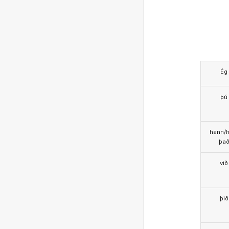
Ég
þú
hann/h
þa
við
þið