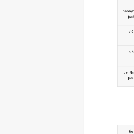
hann/h
þa
við
þið
þeir/þ
þa
Ég