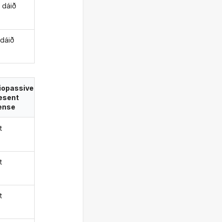
ð dáið
 dáið
iopassive
esent
ense
t
t
t