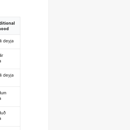
itional
ood
i deyja
ir
a
i deyja
dum
a
duð
a