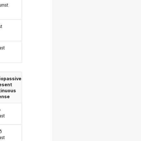
umst
st
ast
iopassive
esent
tinuous
ense
ð
ast
ð
ast