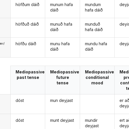
höfðum dáið
munum hafa
mundum
deyj
dáið
hafa dáið
höfðuð dáið
munuð hafa
munduð
deyi
dáið
hafa dáið
höfðu dáið
munu hafa
mundu hafa
deyj
ær/
dáið
dáið
u
Mediopassive
Mediopassive
Mediopassive
Med
past tense
future
conditional
pr
tense
mood
con
t
dóst
mun deyjast
er a
deyj
dóst
munt deyjast
mundir
ert a
deyjast
deyj