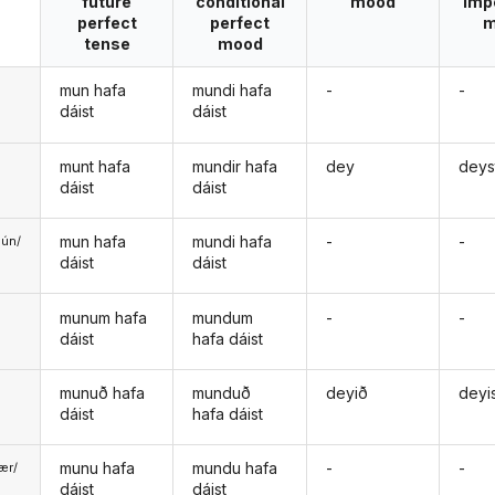
future
conditional
mood
imp
perfect
perfect
m
tense
mood
mun hafa
mundi hafa
-
-
dáist
dáist
munt hafa
mundir hafa
dey
deys
dáist
dáist
mun hafa
mundi hafa
-
-
ún/
dáist
dáist
ð
munum hafa
mundum
-
-
dáist
hafa dáist
munuð hafa
munduð
deyið
deyi
dáist
hafa dáist
munu hafa
mundu hafa
-
-
ær/
dáist
dáist
u