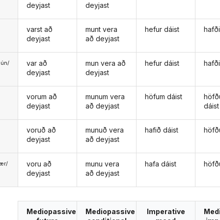
deyjast
deyjast
varst að
munt vera
hefur dáist
hafði
deyjast
að deyjast
var að
mun vera að
hefur dáist
hafði
ún/
deyjast
deyjast
ð
vorum að
munum vera
höfum dáist
höf
deyjast
að deyjast
dáist
voruð að
munuð vera
hafið dáist
höfð
deyjast
að deyjast
voru að
munu vera
hafa dáist
höfð
ær/
deyjast
að deyjast
u
Mediopassive
Mediopassive
Imperative
Med