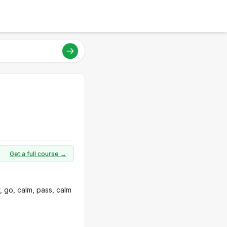
Get a full course →
, go, calm, pass, calm