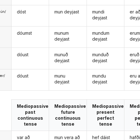
dóst
mun deyjast
mundi
er a
ún/
deyjast
deyj
ð
dóumst
munum
mundum
erum
deyjast
deyjast
deyj
dóust
munuð
munduð
eruð
deyjast
deyjast
deyj
dóust
munu
mundu
eru 
ær/
deyjast
deyjast
deyj
u
Mediopassive
Mediopassive
Mediopassive
Med
past
future
present
continuous
continuous
perfect
pe
tense
tense
tense
t
var að
mun vera að
hef dáist
hafði