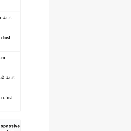
r dáist
 dáist
ðum
uð dáist
u dáist
iopassive