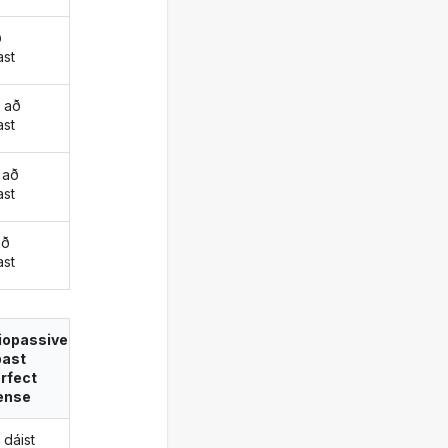
ð
ast
 að
ast
 að
ast
að
ast
iopassive
past
rfect
ense
 dáist