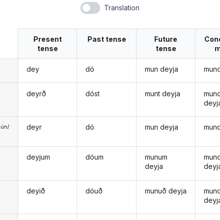
Translation
Present
Past tense
Future
Cond
tense
tense
m
dey
dó
mun deyja
mund
deyrð
dóst
munt deyja
mund
deyj
deyr
dó
mun deyja
mund
ún/
ð
deyjum
dóum
munum
mun
deyja
deyj
deyið
dóuð
munuð deyja
mun
deyj